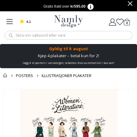
Gratis frakt over
kr595.00
4.1
varer
0
Basert på 1030 stemmer
Handle
Gyldig til
9. august
Kjøp 4 plakater – betal kun for 2!
Lägg 4 st posters i varukorgen, rabatten dras automatiskt i kassan!
POSTERS
ILLUSTRASJONER PLAKATER
Andre kjøpte
Gå
produkter
til
slutten
av
bildegalleri