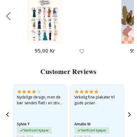
95,00 Kr
95
Customer Reviews
Nydelige design, men de
Virkelig fine plakater til
Alt
bør sendes flatt i en stiv
gode priser.
konvolutt. Fordi de
ankom sammenrullet og
 en
litt krøllete, skulle de…
Sylvie Y
Amalie W
Ka
Verifisert kjøper
Verifisert kjøper
07.08.2026
07.08.2026
07.