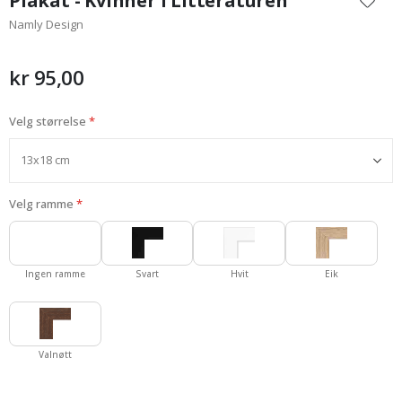
Plakat - Kvinner i Litteraturen
begynnelsen
Namly Design
av
bildegalleri
kr 95,00
Velg størrelse
Velg ramme
Ingen ramme
Svart
Hvit
Eik
Valnøtt