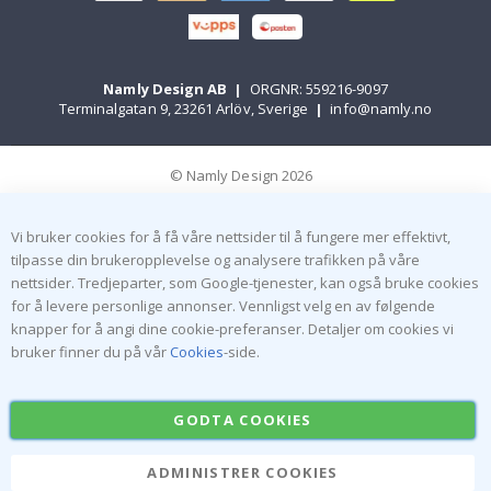
Namly Design AB
|
ORGNR: 559216-9097
Terminalgatan 9, 23261 Arlöv, Sverige
|
info@namly.no
© Namly Design 2026
Vi bruker cookies for å få våre nettsider til å fungere mer effektivt,
tilpasse din brukeropplevelse og analysere trafikken på våre
nettsider. Tredjeparter, som Google-tjenester, kan også bruke cookies
for å levere personlige annonser. Vennligst velg en av følgende
knapper for å angi dine cookie-preferanser. Detaljer om cookies vi
bruker finner du på vår
Cookies
-side.
GODTA COOKIES
ADMINISTRER COOKIES