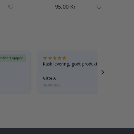
95,00 Kr
rifisert kjøper
Ve
Rask levering, godt produkt
Gitte A
06.08.2026