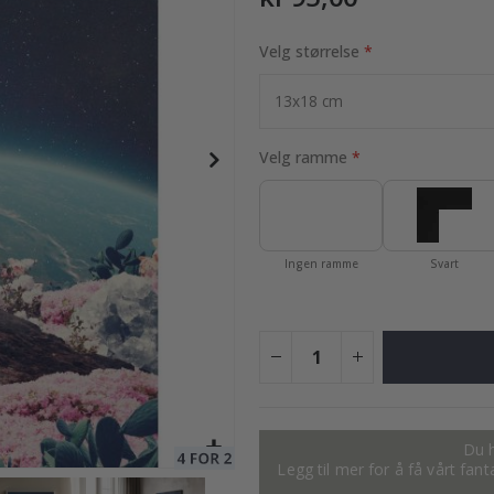
Velg størrelse
95,00 Kr
Velg ramme
Ingen ramme
Svart
Du h
Legg til mer for å få vårt fan