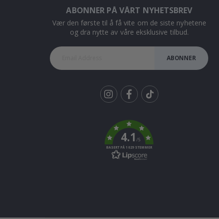
ABONNER PÅ VÅRT NYHETSBREV
Vær den første til å få vite om de siste nyhetene
og dra nytte av våre eksklusive tilbud.
ABONNER
Tik
To
k
4.1
/5
BASERT PÅ 1029 STEMMER