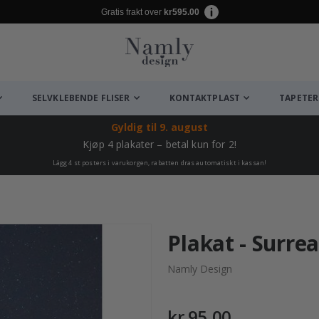
Gratis frakt over
kr595.00
SELVKLEBENDE FLISER
KONTAKTPLAST
TAPETER
Gyldig til
9. august
Kjøp 4 plakater – betal kun for 2!
Lägg 4 st posters i varukorgen, rabatten dras automatiskt i kassan!
Plakat - Surre
Namly Design
kr 95,00