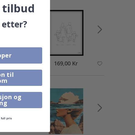
 tilbud
 etter?
pper
169,00 Kr
n til
om
sjon og
ing
full pris