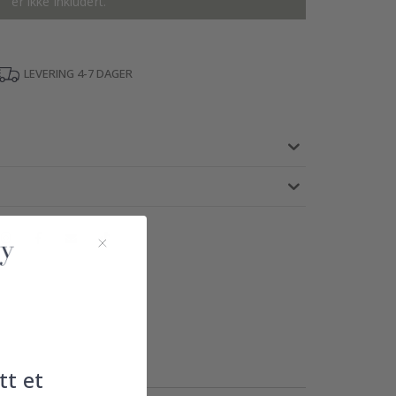
er ikke inkludert.
LEVERING 4-7 DAGER
tt et