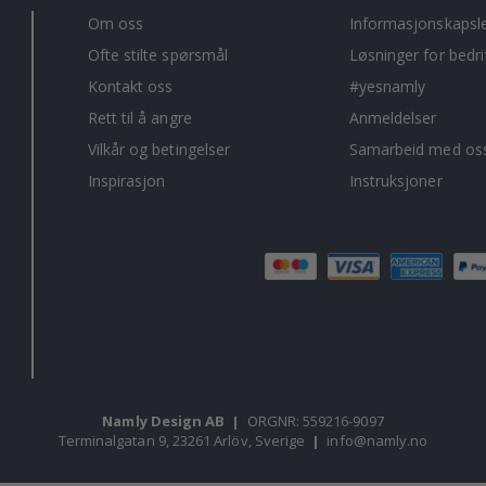
Om oss
Informasjonskapsl
Ofte stilte spørsmål
Løsninger for bedri
Kontakt oss
#yesnamly
Rett til å angre
Anmeldelser
Vilkår og betingelser
Samarbeid med oss
Inspirasjon
Instruksjoner
Namly Design AB
|
ORGNR: 559216-9097
Terminalgatan 9, 23261 Arlöv, Sverige
|
info@namly.no