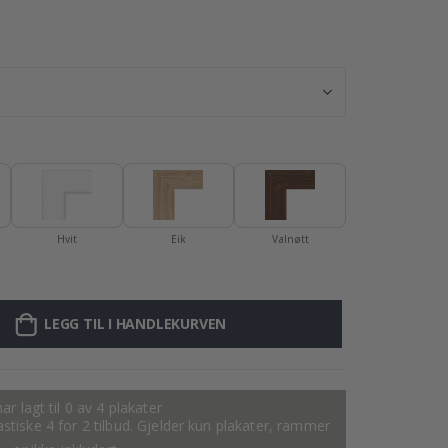
Plakat - Kystbl
Hvit
Eik
Valnøtt
LEGG TIL I HANDLEKURVEN
ar lagt til 0 av 4 plakater
tastiske 4 for 2 tilbud. Gjelder kun plakater, rammer