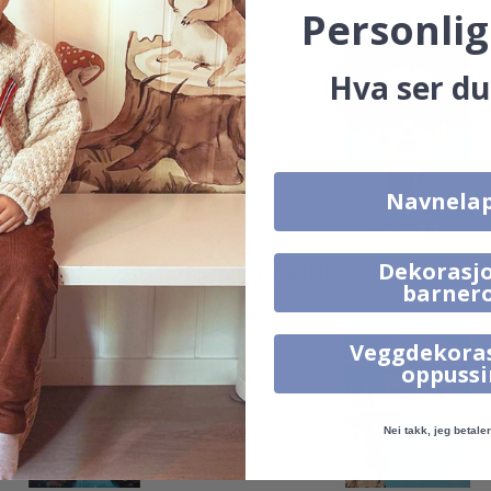
Personlig
Hva ser du
Navnela
95,00 Kr
95,00 Kr
Alternative produkter
Dekorasjo
barner
Veggdekora
oppuss
Nei takk, jeg betaler 