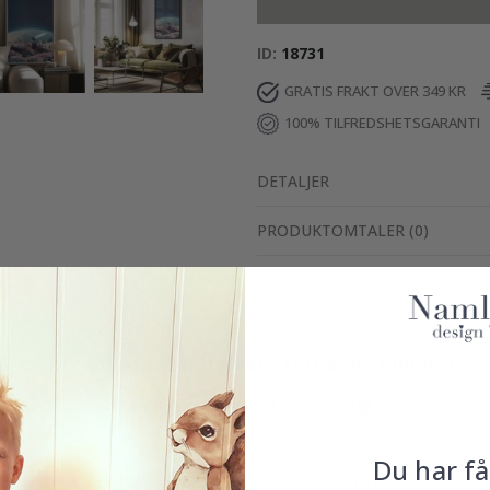
ID
18731
GRATIS FRAKT OVER 349 KR
100% TILFREDSHETSGARANTI
DETALJER
PRODUKTOMTALER
(
0
)
Ekte inspirasjon fra våre fornøyde kunder!
Merk ditt med #namly_design
Du har få
Produkter kjøpt sammen