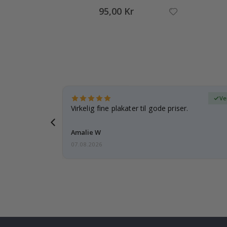
95,00 Kr
ifisert kjøper
Ve
 rammen er
Virkelig fine plakater til gode priser.
Amalie W
07.08.2026