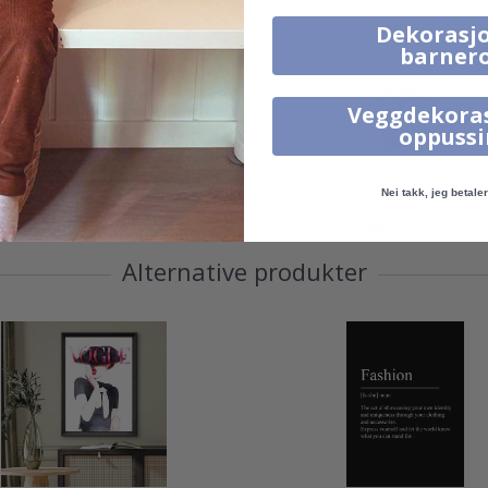
Dekorasjo
barner
Veggdekora
oppuss
Nei takk, jeg betaler 
95,00 Kr
95,00 Kr
Alternative produkter