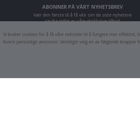
ABONNER PÅ VÅRT NYHETSBREV
Vær den første til å få vite om de siste nyhetene
og dra nytte av våre eksklusive tilbud.
Vi bruker cookies for å få våre nettsider til å fungere mer effektivt
ABONNER
levere personlige annonser. Vennligst velg en av følgende knapper f
Tik
To
k
4.1
/5
BASERT PÅ 1023 STEMMER