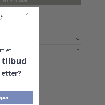
er ikke inkludert.
LEVERING 4-7 DAGER
tt et
 tilbud
 etter?
pper