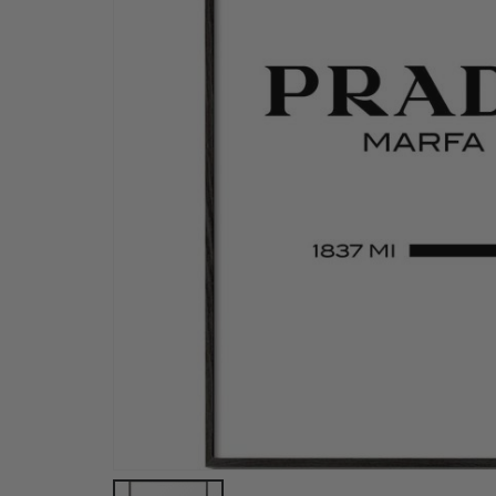
Plakat - Glam Sølvstøvler