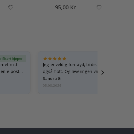
95,00 Kr
rifisert kjøper
Ve
arnet mitt.
Jeg er veldig fornøyd, bildet er godt laget o
e en e-post…
også flott. Og leveringen var rask.
Sandra G
05.08.2026