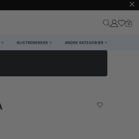
varer
0
Handle
KLISTREMERKER
ANDRE KATEGORIER
A
arakter: