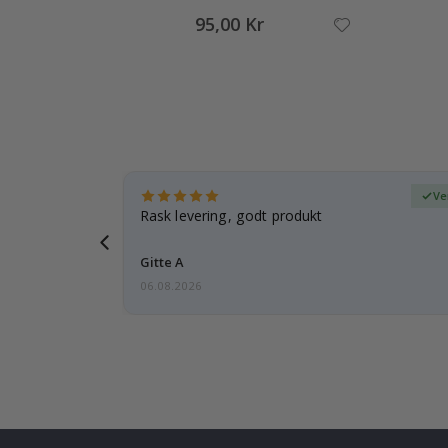
95,00 Kr
ifisert kjøper
Ve
tanke på
Rask levering, godt produkt
 i forveien
Gitte A
06.08.2026