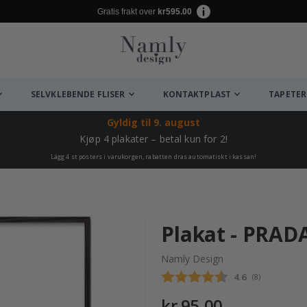
Gratis frakt over
kr595.00
SELVKLEBENDE FLISER
KONTAKTPLAST
TAPETER
Gyldig til
9. august
Kjøp 4 plakater – betal kun for 2!
Lägg 4 st posters i varukorgen, rabatten dras automatiskt i kassan!
Plakat - PRAD
Namly Design
Gjennomsnittsk
4.6
(
stemmer:
8
)
kr 95,00