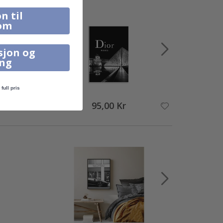
n til
om
sjon og
ing
full pris
95,00 Kr