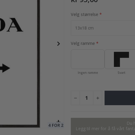
Velg størrelse
95,00 Kr
Velg ramme
Ingen ramme
Svart
Du h
Legg til mer for å få vårt fan