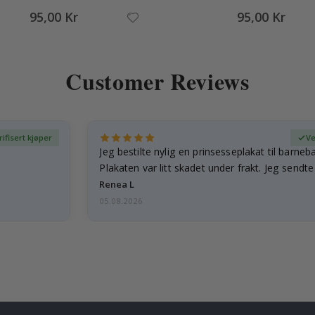
95,00 Kr
95,00 Kr
Customer Reviews
rifisert kjøper
Ve
Jeg bestilte nylig en prinsesseplakat til barneb
Plakaten var litt skadet under frakt. Jeg sendt
Renea L
05.08.2026