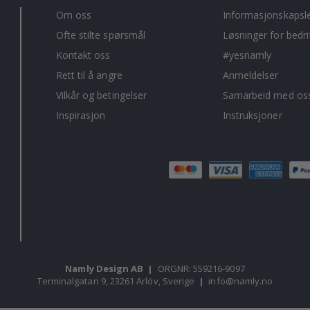
Om oss
Informasjonskapsl
Ofte stilte spørsmål
Løsninger for bedri
Kontakt oss
#yesnamly
Rett til å angre
Anmeldelser
Vilkår og betingelser
Samarbeid med oss
Inspirasjon
Instruksjoner
Namly Design AB
|
ORGNR: 559216-9097
Terminalgatan 9, 23261 Arlöv, Sverige
|
info@namly.no