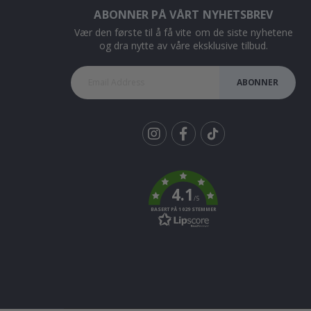
ABONNER PÅ VÅRT NYHETSBREV
Vær den første til å få vite om de siste nyhetene
og dra nytte av våre eksklusive tilbud.
ABONNER
Tik
To
k
4.1
/5
BASERT PÅ 1029 STEMMER