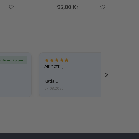
95,00 Kr
rifisert kjøper
Ve
Alt flott :)
Katja U
07.08.2026