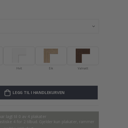
Plakat - 2026 K
Hvit
Eik
Valnøtt
LEGG TIL I HANDLEKURVEN
ar lagt til 0 av 4 plakater
tastiske 4 for 2 tilbud. Gjelder kun plakater, rammer