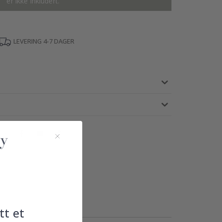
er ikke inkludert.
LEVERING 4-7 DAGER
tt et