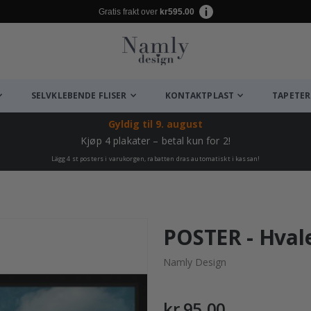
Gratis frakt over
kr595.00
SELVKLEBENDE FLISER
KONTAKTPLAST
TAPETER
Gyldig til
9. august
Kjøp 4 plakater – betal kun for 2!
Lägg 4 st posters i varukorgen, rabatten dras automatiskt i kassan!
POSTER - Hval
Namly Design
kr 95,00