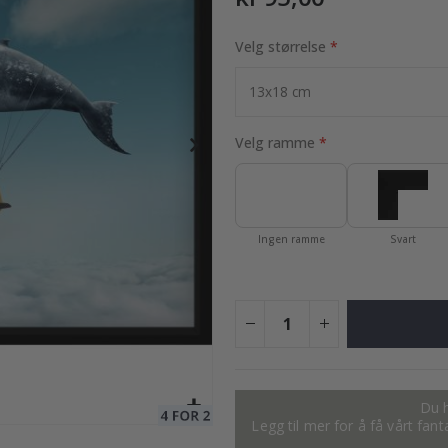
Velg størrelse
95,00 Kr
Velg ramme
Ingen ramme
Svart
Du h
Legg til mer for å få vårt fan