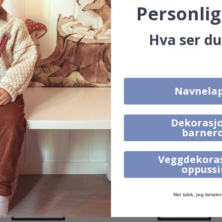
Personlig
Hva ser du
Navnela
95,00 Kr
95,00 Kr
Alternative produkter
Dekorasjo
barner
Veggdekora
oppuss
Nei takk, jeg betaler 