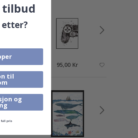
 tilbud
 etter?
pper
95,00 Kr
n til
om
sjon og
ing
full pris