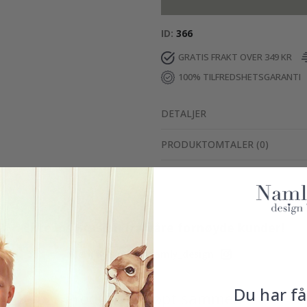
ID
366
GRATIS FRAKT OVER 349 KR
100% TILFREDSHETSGARANTI
DETALJER
PRODUKTOMTALER
(
0
)
Ekte inspirasjon fra våre fornøyde kunder!
Merk ditt med #namly_design
Du har få
Produkter kjøpt sammen