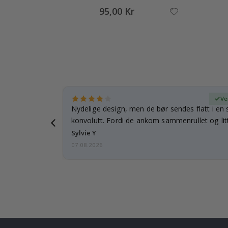
95,00 Kr
ifisert kjøper
Ve
rnet mitt.
Nydelige design, men de bør sendes flatt i en s
e en e-post…
konvolutt. Fordi de ankom sammenrullet og litt
skulle de…
Sylvie Y
07.08.2026