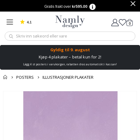
Gratis frakt over
kr595.00
4.1
varer
0
Basert på 1029 stemmer
Handle
Gyldig til
9. august
Kjøp 4 plakater – betal kun for 2!
Lägg 4 st posters i varukorgen, rabatten dras automatiskt i kassan!
POSTERS
ILLUSTRASJONER PLAKATER
Andre kjøpte
Gå
produkter
til
slutten
av
bildegalleri