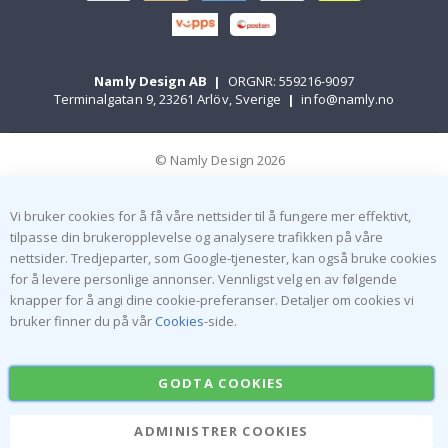
Namly Design AB
|
ORGNR: 559216-9097
Terminalgatan 9, 23261 Arlöv, Sverige
|
info@namly.no
© Namly Design 2026
Vi bruker cookies for å få våre nettsider til å fungere mer effektivt,
tilpasse din brukeropplevelse og analysere trafikken på våre
nettsider. Tredjeparter, som Google-tjenester, kan også bruke cookies
for å levere personlige annonser. Vennligst velg en av følgende
knapper for å angi dine cookie-preferanser. Detaljer om cookies vi
bruker finner du på vår
Cookies
-side.
GODTA COOKIES
ADMINISTRER COOKIES