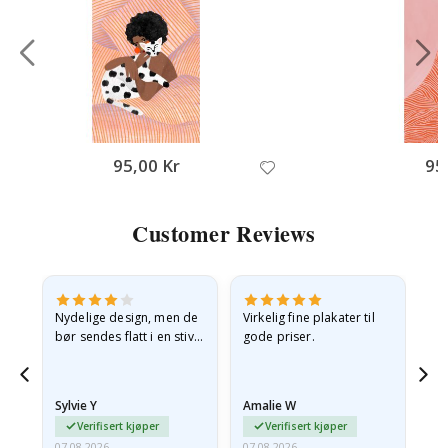
95,00 Kr
95
Customer Reviews
Nydelige design, men de
Virkelig fine plakater til
Alt
bør sendes flatt i en stiv
gode priser.
konvolutt. Fordi de
ankom sammenrullet og
 en
litt krøllete, skulle de…
Sylvie Y
Amalie W
Ka
Verifisert kjøper
Verifisert kjøper
07.08.2026
07.08.2026
07.