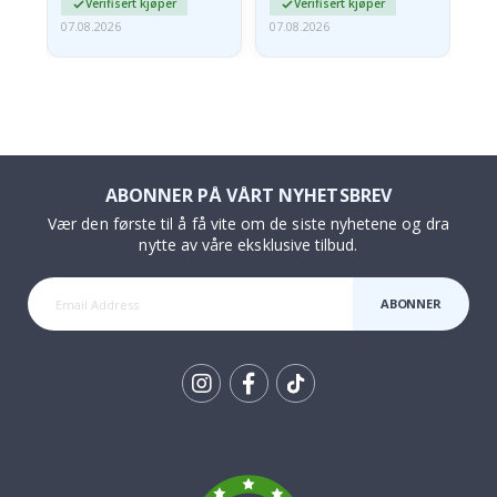
Verifisert kjøper
Verifisert kjøper
07.08.2026
07.08.2026
07.
ABONNER PÅ VÅRT NYHETSBREV
Vær den første til å få vite om de siste nyhetene og dra
nytte av våre eksklusive tilbud.
ABONNER
Tik
To
k