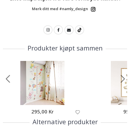
Merk ditt med #namly_design
Produkter kjøpt sammen
295,00 Kr
95
Alternative produkter