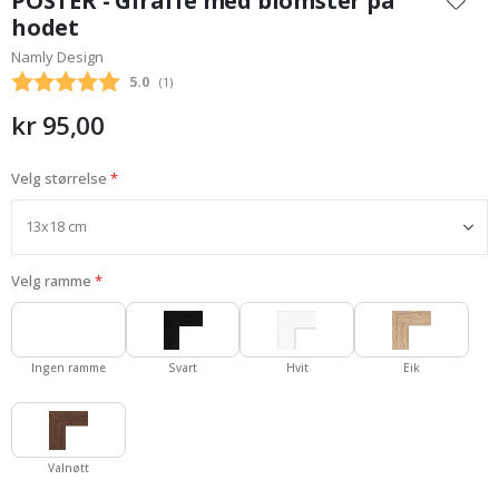
POSTER - Giraffe med blomster på
begynnelsen
hodet
av
Namly Design
bildegalleri
Gjennomsnittskarakter:
5.0
(
stemmer:
1
)
kr 95,00
Velg størrelse
Velg ramme
Ingen ramme
Svart
Hvit
Eik
Valnøtt