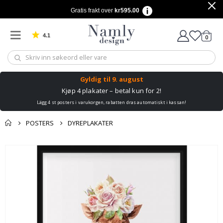
Gratis frakt over
kr595.00
4.1
varer
0
Basert på 1030 stemmer
Handle
Gyldig til
9. august
Kjøp 4 plakater – betal kun for 2!
Lägg 4 st posters i varukorgen, rabatten dras automatiskt i kassan!
POSTERS
DYREPLAKATER
Andre kjøpte
Gå
produkter
til
slutten
av
bildegalleri