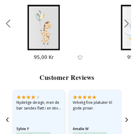
95,00 Kr
95
Customer Reviews
Nydelige design, men de
Virkelig fine plakater til
Alt
bør sendes flatt i en stiv
gode priser.
konvolutt. Fordi de
ankom sammenrullet og
 en
litt krøllete, skulle de…
Sylvie Y
Amalie W
Ka