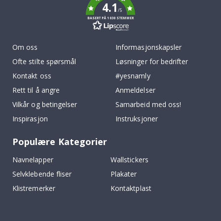
4.1
/5
BASERT PÅ 1030 STEMMER
Om oss
Informasjonskapsler
Ofte stilte spørsmål
Løsninger for bedrifter
Kontakt oss
#yesnamly
Rett til å angre
Anmeldelser
Vilkår og betingelser
Samarbeid med oss!
Inspirasjon
Instruksjoner
Populære Kategorier
Navnelapper
Wallstickers
Selvklebende fliser
Plakater
Klistremerker
Kontaktplast