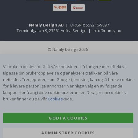
Namly Design AB
|
ORGNR: 559216-9097
Terminalgatan 9, 23261 Arlöv, Sverige
|
info@namly.no
© Namly Design 2026
Vi bruker cookies for å få våre nettsider til å fungere mer effektivt,
tilpasse din brukeropplevelse og analysere trafikken på våre
nettsider. Tredjeparter, som Google-tjenester, kan også bruke cookies
for å levere personlige annonser. Vennligst velg en av følgende
knapper for å angi dine cookie-preferanser. Detaljer om cookies vi
bruker finner du på vår
Cookies
-side.
GODTA COOKIES
ADMINISTRER COOKIES