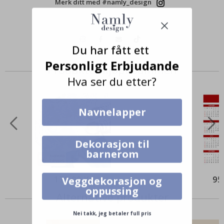
Merk ditt med #namly_design
Du har fått ett
Personligt Erbjudande
Produkter kjøpt sammen
Hva ser du etter?
Navnelapper
Dekorasjon til
barnerom
179,00 Kr
95
Veggdekorasjon og
oppussing
Alternative produkter
Nei takk, jeg betaler full pris