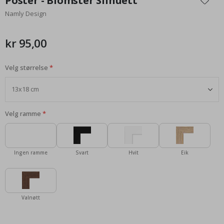
Poster - Blomster Silhuett
begynnelsen
Namly Design
av
bildegalleri
kr 95,00
Velg størrelse
Velg ramme
Ingen ramme
Svart
Hvit
Eik
Valnøtt