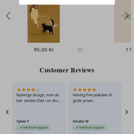
95,00 Kr
171
Customer Reviews
Nydelige design, men de
Virkelig fine plakater til
Alt
bør sendes flatt i en stiv
gode priser.
konvolutt. Fordi de
ankom sammenrullet og
 en
litt krøllete, skulle de…
Sylvie Y
Amalie W
Ka
Verifisert kjøper
Verifisert kjøper
07.08.2026
07.08.2026
07.