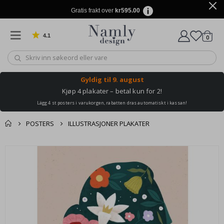
Gratis frakt over
kr595.00
4.1
varer
0
Basert på 1030 stemmer
Handle
Gyldig til
9. august
Kjøp 4 plakater – betal kun for 2!
Lägg 4 st posters i varukorgen, rabatten dras automatiskt i kassan!
POSTERS
ILLUSTRASJONER PLAKATER
Andre kjøpte
Gå
produkter
til
slutten
av
bildegalleri