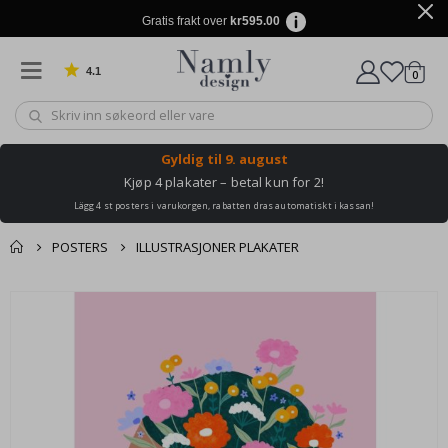
Gratis frakt over
kr595.00
4.1
varer
0
Basert på 1030 stemmer
Handle
Gyldig til
9. august
Kjøp 4 plakater – betal kun for 2!
Lägg 4 st posters i varukorgen, rabatten dras automatiskt i kassan!
POSTERS
ILLUSTRASJONER PLAKATER
Andre kjøpte
Gå
produkter
til
slutten
av
bildegalleri