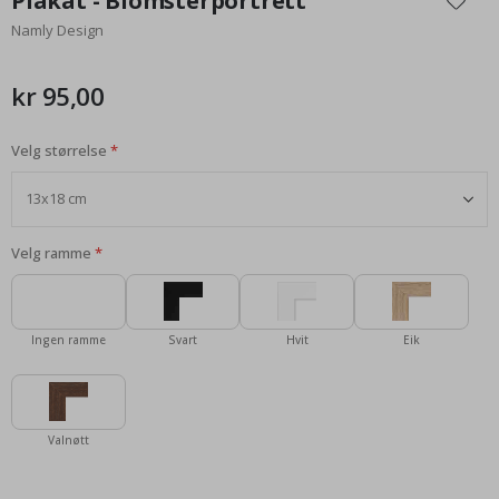
Plakat - Blomsterportrett
begynnelsen
Namly Design
av
bildegalleri
kr 95,00
Velg størrelse
Velg ramme
Ingen ramme
Svart
Hvit
Eik
Valnøtt