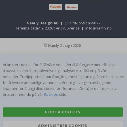
Namly Design AB
|
ORGNR: 559216-9097
Terminalgatan 9, 23261 Arlöv, Sverige
|
info@namly.no
© Namly Design 2026
Vi bruker cookies for å få våre nettsider til å fungere mer effektivt,
tilpasse din brukeropplevelse og analysere trafikken på våre
nettsider. Tredjeparter, som Google-tjenester, kan også bruke cookies
for å levere personlige annonser. Vennligst velg en av følgende
knapper for å angi dine cookie-preferanser. Detaljer om cookies vi
bruker finner du på vår
Cookies
-side.
GODTA COOKIES
ADMINISTRER COOKIES