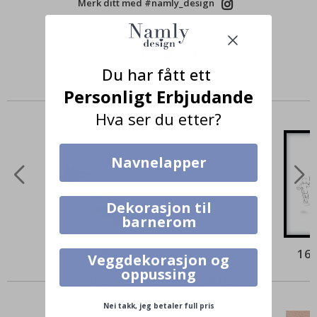
Merk ditt med #namly_design
Du har fått ett
Personligt Erbjudande
Produkter kjøpt sammen
Hva ser du etter?
Navnelapper
Dekorasjon til
barnerom
95,00 Kr
169
Veggdekorasjon og
oppussing
Alternative produkter
Nei takk, jeg betaler full pris