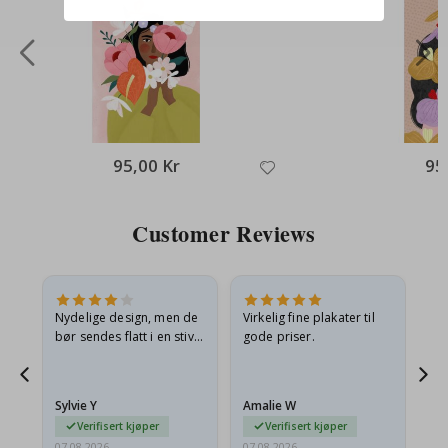
95,00 Kr
95
Customer Reviews
Nydelige design, men de
Virkelig fine plakater til
Alt
bør sendes flatt i en stiv
gode priser.
konvolutt. Fordi de
ankom sammenrullet og
 en
litt krøllete, skulle de…
Sylvie Y
Amalie W
Ka
Verifisert kjøper
Verifisert kjøper
07.08.2026
07.08.2026
07.