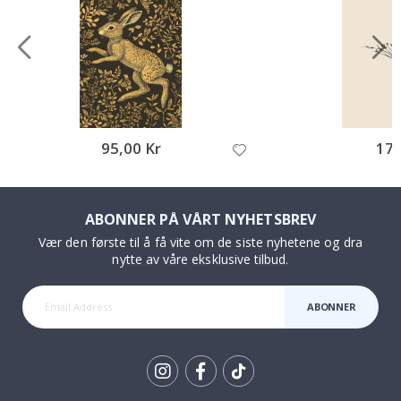
95,00 Kr
171
ABONNER PÅ VÅRT NYHETSBREV
Vær den første til å få vite om de siste nyhetene og dra
nytte av våre eksklusive tilbud.
ABONNER
Tik