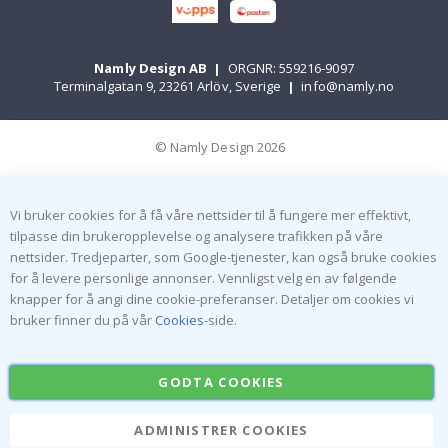
Namly Design AB
|
ORGNR: 559216-9097
Terminalgatan 9, 23261 Arlöv, Sverige
|
info@namly.no
© Namly Design 2026
Vi bruker cookies for å få våre nettsider til å fungere mer effektivt,
tilpasse din brukeropplevelse og analysere trafikken på våre
nettsider. Tredjeparter, som Google-tjenester, kan også bruke cookies
for å levere personlige annonser. Vennligst velg en av følgende
knapper for å angi dine cookie-preferanser. Detaljer om cookies vi
bruker finner du på vår
Cookies
-side.
GODTA COOKIES
ADMINISTRER COOKIES