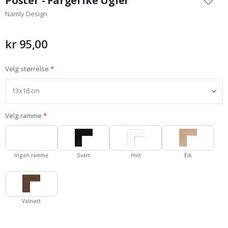
Poster - Fargerike Ugler
begynnelsen
Namly Design
av
bildegalleri
kr 95,00
Velg størrelse
Velg ramme
Ingen ramme
Svart
Hvit
Eik
Valnøtt