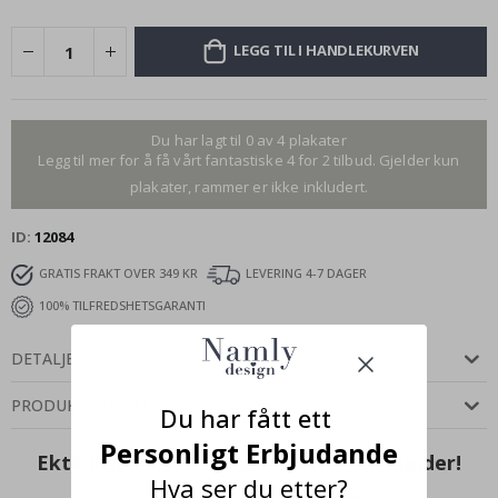
LEGG TIL I HANDLEKURVEN
Du har lagt til 0 av 4 plakater
Legg til mer for å få vårt fantastiske 4 for 2 tilbud. Gjelder kun
plakater, rammer er ikke inkludert.
ID
12084
GRATIS FRAKT OVER 349 KR
LEVERING 4-7 DAGER
100% TILFREDSHETSGARANTI
DETALJER
PRODUKTOMTALER
(
0
)
Du har fått ett
Personligt Erbjudande
Ekte inspirasjon fra våre fornøyde kunder!
Hva ser du etter?