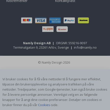
Klistremerker
Kontaktplast
Namly Design AB
|
ORGNR: 559216-9097
Terminalgatan 9, 23261 Arlöv, Sverige
|
info@namly.no
© Namly Design 2026
Vi bruker cookies for å få våre nettsider til å fungere mer effektivt,
tilpasse din brukeropplevelse og analysere trafikken på våre
nettsider. Tredjeparter, som Google-tjenester, kan også bruke cookies
for å levere personlige annonser. Vennligst velg en av følgende
knapper for å angi dine cookie-preferanser. Detaljer om cookies vi
bruker finner du på vår
Cookies
-side.