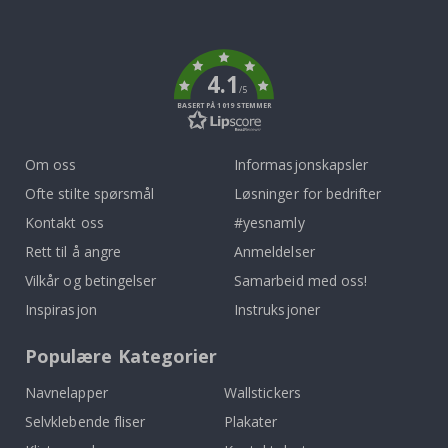
To
k
4.1
/5
BASERT PÅ 1019 STEMMER
Om oss
Informasjonskapsler
Ofte stilte spørsmål
Løsninger for bedrifter
Kontakt oss
#yesnamly
Rett til å angre
Anmeldelser
Vilkår og betingelser
Samarbeid med oss!
Inspirasjon
Instruksjoner
Populære Kategorier
Navnelapper
Wallstickers
Selvklebende fliser
Plakater