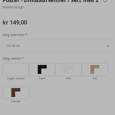
Poster - Dinosaurvenner / Sett med 2
begynnelsen
Namly Design
av
bildegalleri
kr 149,00
Velg størrelse
Velg ramme
Ingen ramme
Svart
Hvit
Eik
Valnøtt