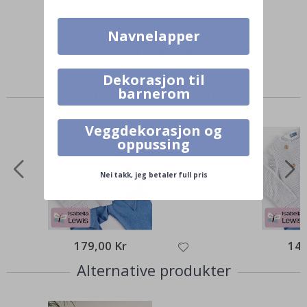
Merk ditt med #namly_design
Navnelapper
Dekorasjon til
barnerom
Produkter kjøpt sammen
Veggdekorasjon og
oppussing
Nei takk, jeg betaler full pris
179,00 Kr
149
Alternative produkter