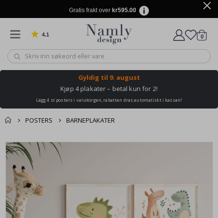
Gratis frakt over
kr595.00
4.1
varer
0
Basert på 1019 stemmer
Handle
Gyldig til
9. august
Kjøp 4 plakater – betal kun for 2!
Lägg 4 st posters i varukorgen, rabatten dras automatiskt i kassan!
POSTERS
BARNEPLAKATER
Andre kjøpte
Gå
produkter
til
slutten
av
bildegalleri