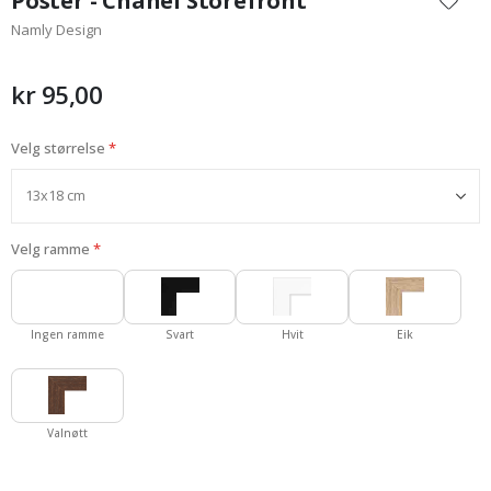
Poster - Chanel Storefront
begynnelsen
Namly Design
av
bildegalleri
kr 95,00
Velg størrelse
Velg ramme
Ingen ramme
Svart
Hvit
Eik
Valnøtt