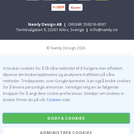
Namly Design AB
|
ORGNR: 559216-9097
Terminalgatan 9, 23261 Arlöv, Sverige
|
info@namly.no
© Namly Design 2026
Vi bruker cookies for å få våre nettsider til å fungere mer effektivt,
tilpasse din brukeropplevelse og analysere trafikken på våre
nettsider. Tredjeparter, som Google-tjenester, kan også bruke cookies
for å levere personlige annonser. Vennligst velg en av følgende
knapper for å angi dine cookie-preferanser. Detaljer om cookies vi
bruker finner du på vår
Cookies
-side.
GODTA COOKIES
ADMINISTRER COOKIES