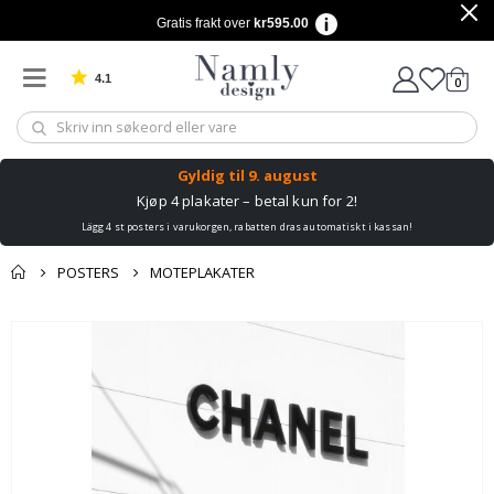
Gratis frakt over
kr595.00
4.1
varer
0
Basert på 1032 stemmer
Handle
Gyldig til
9. august
Kjøp 4 plakater – betal kun for 2!
Lägg 4 st posters i varukorgen, rabatten dras automatiskt i kassan!
POSTERS
MOTEPLAKATER
Andre kjøpte
Gå
produkter
til
slutten
av
bildegalleri