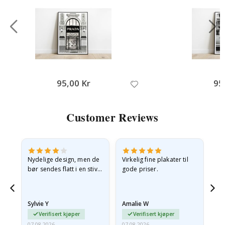
95,00 Kr
95
Customer Reviews
Nydelige design, men de
Virkelig fine plakater til
Alt
bør sendes flatt i en stiv
gode priser.
konvolutt. Fordi de
ankom sammenrullet og
 en
litt krøllete, skulle de…
Sylvie Y
Amalie W
Ka
Verifisert kjøper
Verifisert kjøper
07.08.2026
07.08.2026
07.