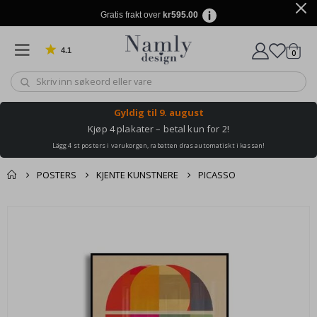
Gratis frakt over
kr595.00
4.1
varer
0
Basert på 1025 stemmer
Handle
Gyldig til
9. august
Kjøp 4 plakater – betal kun for 2!
Lägg 4 st posters i varukorgen, rabatten dras automatiskt i kassan!
POSTERS
KJENTE KUNSTNERE
PICASSO
Andre kjøpte
Gå
produkter
til
slutten
av
bildegalleri