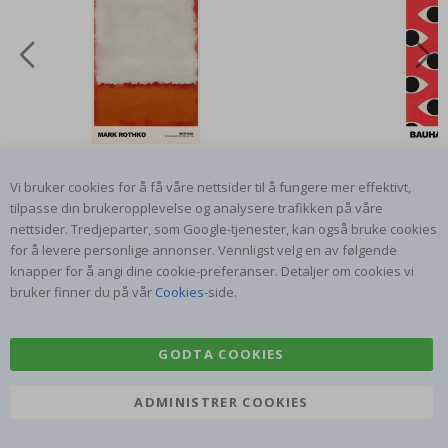
95,00 Kr
95
Vi bruker cookies for å få våre nettsider til å fungere mer effektivt,
tilpasse din brukeropplevelse og analysere trafikken på våre
Customer Reviews
nettsider. Tredjeparter, som Google-tjenester, kan også bruke cookies
for å levere personlige annonser. Vennligst velg en av følgende
knapper for å angi dine cookie-preferanser. Detaljer om cookies vi
bruker finner du på vår
Cookies
-side.
Rask levering, godt
Jeg bestilte nylig en
Jeg
ed
produkt
prinsesseplakat til
bil
GODTA COOKIES
g
barnebarnet mitt.
ra
en
Plakaten var litt skadet
lev
…
under frakt. Jeg sendte en
ADMINISTRER COOKIES
Gitte A
Renea L
Sa
e-post…
Verifisert kjøper
Verifisert kjøper