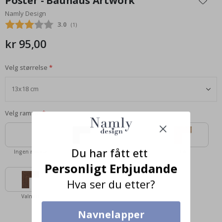
Poster - Bauhaus Artwork
begynnelsen
Namly Design
av
Gjennomsnittskarakter:
3.0
(
stemmer:
1
)
bildegalleri
kr 95,00
Velg størrelse
Velg ramme
Du har fått ett
Ingen ramme
Svart
Hvit
Eik
Personligt Erbjudande
Hva ser du etter?
Valnøtt
Navnelapper