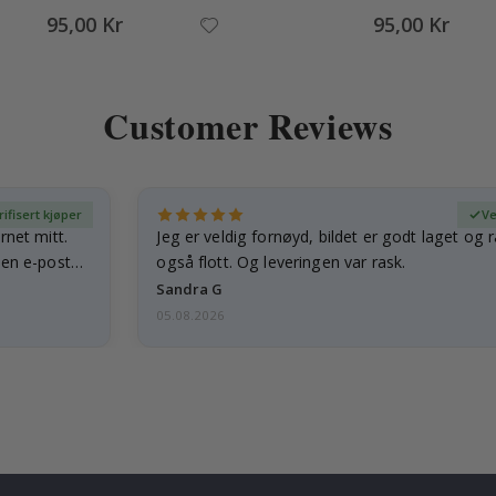
95,00 Kr
95,00 Kr
Customer Reviews
rifisert kjøper
Ve
rnet mitt.
Jeg er veldig fornøyd, bildet er godt laget og
e en e-post…
også flott. Og leveringen var rask.
Sandra G
05.08.2026