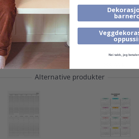
Dekorasjo
barner
Veggdekora
oppuss
Nei takk, jeg betaler 
295,00 Kr
299,00 Kr
Alternative produkter