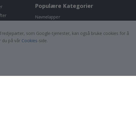
Populære Kategorier
er
fter
Navnelapper
Wallstickers
er. Tredjeparter, som Google-tjenester, kan også bruke cookies for å
Selvklebende fliser
r du på vår
Cookies
-side.
!
Plakater
Klistremerker
Kontaktplast