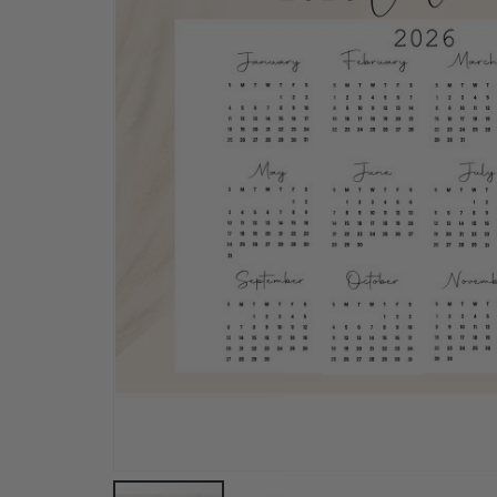
Personlig plakat - Pappa og barn akvarell – AI-pla