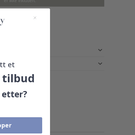
er ikke inkludert.
LEVERING 4-7 DAGER
tt et
 tilbud
 etter?
pper