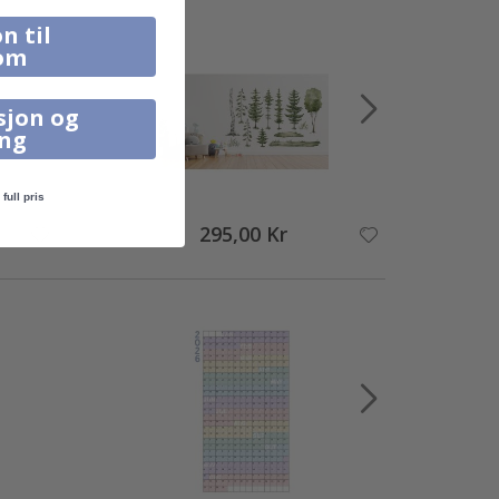
n til
om
sjon og
ing
full pris
295,00 Kr