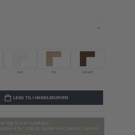
Personlig plakat
Hvit
Eik
Valnøtt
LEGG TIL I HANDLEKURVEN
ar lagt til 0 av 4 plakater
tastiske 4 for 2 tilbud. Gjelder kun plakater, rammer