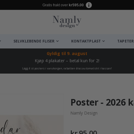
Gratis frakt over
kr595.00
SELVKLEBENDE FLISER
KONTAKTPLAST
TAPETER
Gyldig til
9. august
Kjøp 4 plakater – betal kun for 2!
Lägg 4 st posters i varukorgen, rabatten dras automatiskt i kassan!
Poster - 2026 
Namly Design
kr 95,00