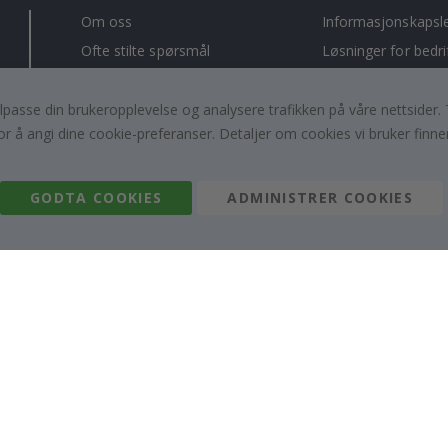
Om oss
Informasjonskapsl
Ofte stilte spørsmål
Løsninger for bedri
Kontakt oss
#yesnamly
Rett til å angre
Anmeldelser
, tilpasse din brukeropplevelse og analysere trafikken på våre nettsid
or å angi dine cookie-preferanser. Detaljer om cookies vi bruker finne
Vilkår og betingelser
Samarbeid med oss
Inspirasjon
Instruksjoner
GODTA COOKIES
ADMINISTRER COOKIES
Namly Design AB
|
ORGNR: 559216-9097
Terminalgatan 9, 23261 Arlöv, Sverige
|
info@namly.no