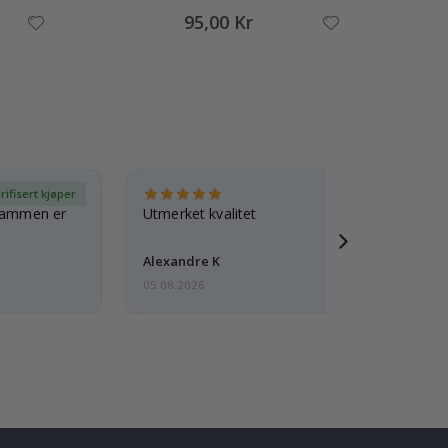
95,00 Kr
rifisert kjøper
Ve
 rammen er
Utmerket kvalitet
Alexandre K
05.08.2026