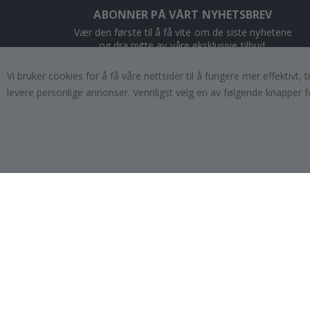
ABONNER PÅ VÅRT NYHETSBREV
Vær den første til å få vite om de siste nyhetene
og dra nytte av våre eksklusive tilbud.
Vi bruker cookies for å få våre nettsider til å fungere mer effektivt
ABONNER
levere personlige annonser. Vennligst velg en av følgende knapper f
Tik
To
k
4.1
/5
BASERT PÅ 1020 STEMMER