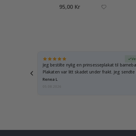
95,00 Kr
ifisert kjøper
Ve
elsker det!!!!
Jeg bestilte nylig en prinsesseplakat til barneba
 pakket.…
Plakaten var litt skadet under frakt. Jeg sendt
Renea L
05.08.2026