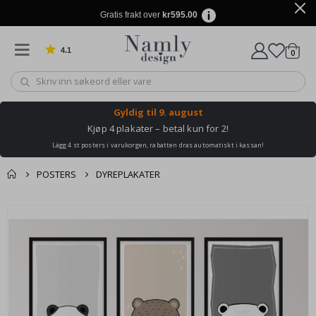
Gratis frakt over
kr595.00
4.1
varer
0
Basert på 1031 stemmer
Handle
Gyldig til
9. august
Kjøp 4 plakater – betal kun for 2!
Lägg 4 st posters i varukorgen, rabatten dras automatiskt i kassan!
POSTERS
DYREPLAKATER
Andre kjøpte
Gå
produkter
til
slutten
av
bildegalleri