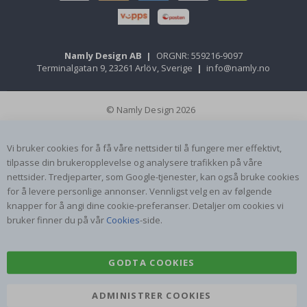
Namly Design AB
|
ORGNR: 559216-9097
Terminalgatan 9, 23261 Arlöv, Sverige
|
info@namly.no
© Namly Design 2026
Vi bruker cookies for å få våre nettsider til å fungere mer effektivt,
tilpasse din brukeropplevelse og analysere trafikken på våre
nettsider. Tredjeparter, som Google-tjenester, kan også bruke cookies
for å levere personlige annonser. Vennligst velg en av følgende
knapper for å angi dine cookie-preferanser. Detaljer om cookies vi
bruker finner du på vår
Cookies
-side.
GODTA COOKIES
ADMINISTRER COOKIES