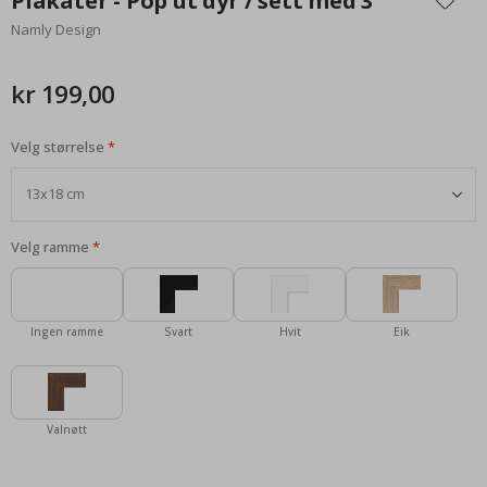
Plakater - Pop ut dyr / sett med 3
begynnelsen
Namly Design
av
bildegalleri
kr 199,00
Velg størrelse
Velg ramme
Ingen ramme
Svart
Hvit
Eik
Valnøtt