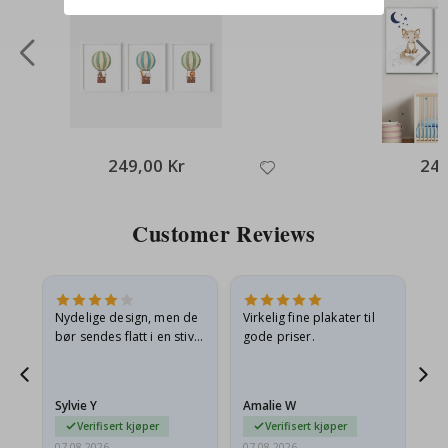
249,00 Kr
249
Customer Reviews
Nydelige design, men de
Virkelig fine plakater til
Alt
bør sendes flatt i en stiv
gode priser.
konvolutt. Fordi de
ankom sammenrullet og
 en
litt krøllete, skulle de…
Sylvie Y
Amalie W
Ka
Verifisert kjøper
Verifisert kjøper
07.08.2026
07.08.2026
07.