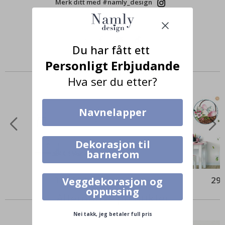
Merk ditt med #namly_design
Du har fått ett
Personligt Erbjudande
Produkter kjøpt sammen
Hva ser du etter?
Navnelapper
Dekorasjon til
barnerom
349,00 Kr
295
Veggdekorasjon og
oppussing
Alternative produkter
Nei takk, jeg betaler full pris