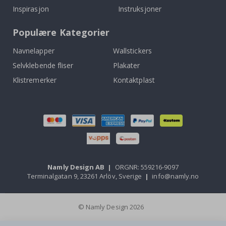
Inspirasjon
Instruksjoner
Populære Kategorier
Navnelapper
Wallstickers
Selvklebende fliser
Plakater
Klistremerker
Kontaktplast
Namly Design AB
|
ORGNR: 559216-9097
Terminalgatan 9, 23261 Arlöv, Sverige
|
info@namly.no
© Namly Design 2026