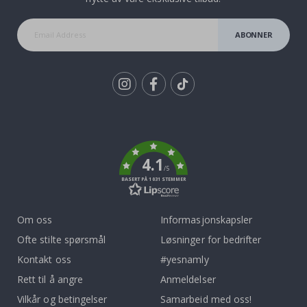
ABONNER
Tik
To
k
4.1
/5
BASERT PÅ 1031 STEMMER
Om oss
Informasjonskapsler
Ofte stilte spørsmål
Løsninger for bedrifter
Kontakt oss
#yesnamly
Rett til å angre
Anmeldelser
Vilkår og betingelser
Samarbeid med oss!