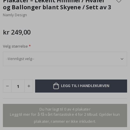
Plakater – Lekent Himmel / Hvaler
begynnelsen
og Ballonger blant Skyene / Sett av 3
av
Namly Design
bildegalleri
kr 249,00
Velg størrelse
LEGG TIL I HANDLEKURVEN
Du har lagt til 0 av 4 plakater
Legg til mer for å få vårt fantastiske 4 for 2 tilbud. Gjelder kun
plakater, rammer er ikke inkludert.