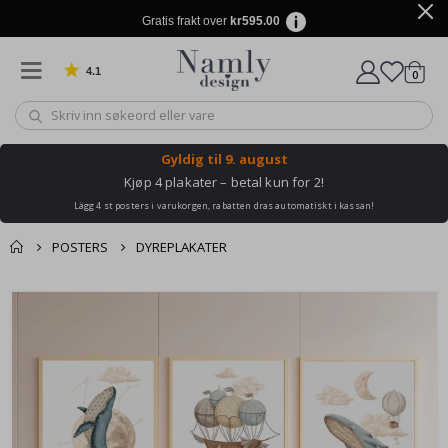
Gratis frakt over
kr595.00
4.1
varer
0
Basert på 1031 stemmer
Handle
Gyldig til
9. august
Kjøp 4 plakater – betal kun for 2!
Lägg 4 st posters i varukorgen, rabatten dras automatiskt i kassan!
POSTERS
DYREPLAKATER
Andre kjøpte
Gå
produkter
til
slutten
av
bildegalleri