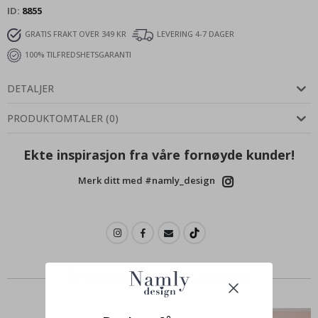
ID
8855
GRATIS FRAKT OVER 349 KR
LEVERING 4-7 DAGER
100% TILFREDSHETSGARANTI
DETALJER
PRODUKTOMTALER
(
0
)
Ekte inspirasjon fra våre fornøyde kunder!
Merk ditt med #namly_design
Produkter kjøpt sammen