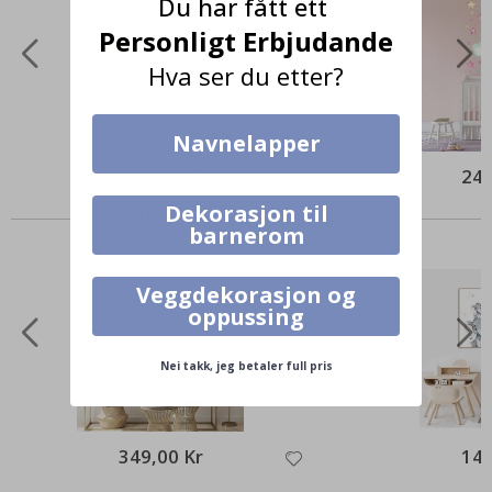
Du har fått ett
Personligt Erbjudande
Hva ser du etter?
Navnelapper
169,00 Kr
249
Dekorasjon til
Alternative produkter
barnerom
Veggdekorasjon og
oppussing
Nei takk, jeg betaler full pris
349,00 Kr
149