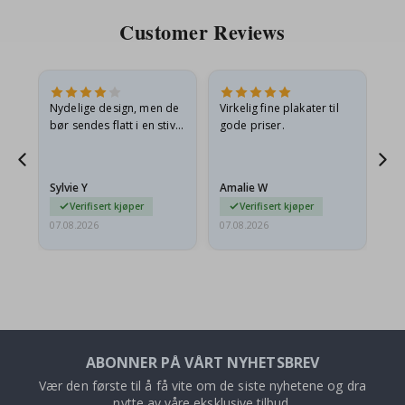
Customer Reviews
Nydelige design, men de
Virkelig fine plakater til
Alt
bør sendes flatt i en stiv
gode priser.
konvolutt. Fordi de
ankom sammenrullet og
 en
litt krøllete, skulle de…
Sylvie Y
Amalie W
Ka
Verifisert kjøper
Verifisert kjøper
07.08.2026
07.08.2026
07.
ABONNER PÅ VÅRT NYHETSBREV
Vær den første til å få vite om de siste nyhetene og dra
nytte av våre eksklusive tilbud.