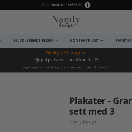
Gratis frakt over
kr595.00
SELVKLEBENDE FLISER
KONTAKTPLAST
TAPETER
Gyldig til
9. august
Kjøp 4 plakater – betal kun for 2!
Lägg 4 st posters i varukorgen, rabatten dras automatiskt i kassan!
Plakater - Gran
sett med 3
Namly Design