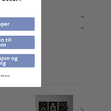
pper
n til
om
sjon og
ing
full pris