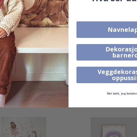
100% TILFREDSHETSGARANTI
DETALJER
Navnela
PRODUKTOMTALER
(
0
)
Dekorasjo
barner
Veggdekora
Ekte inspirasjon fra våre fornøyde kunder!
oppuss
Merk ditt med #namly_design
Nei takk, jeg betaler 
Produkter kjøpt sammen