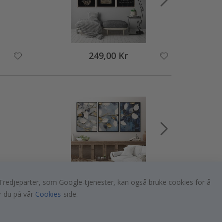
249,00 Kr
er. Tredjeparter, som Google-tjenester, kan også bruke cookies for å
249,00 Kr
r du på vår
Cookies
-side.