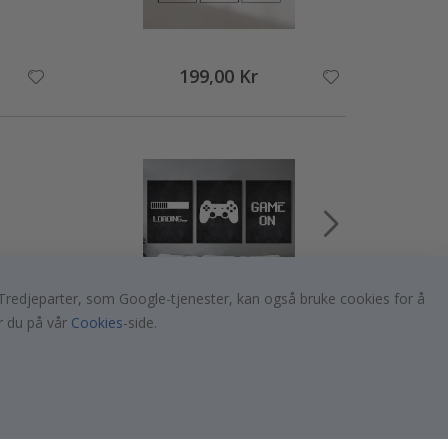
199,00 Kr
er. Tredjeparter, som Google-tjenester, kan også bruke cookies for å
r du på vår
Cookies
-side.
249,00 Kr