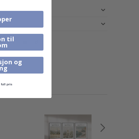
pper
n til
om
sjon og
ing
full pris