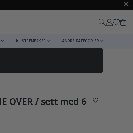
varer
0
Handle
KLISTREMERKER
ANDRE KATEGORIER
ME OVER / sett med 6