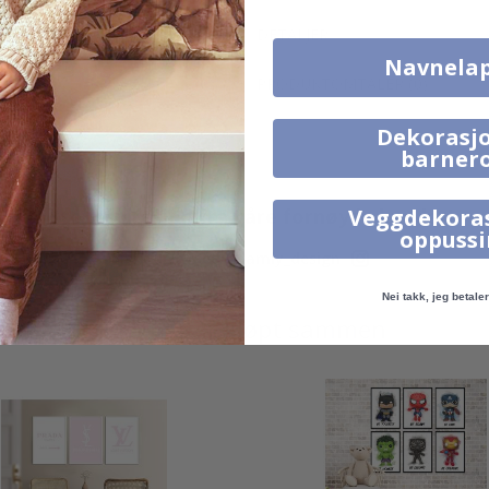
DETALJER
Navnela
PRODUKTOMTALER
(
0
)
Dekorasjo
barner
Ekte inspirasjon fra våre fornøyde kunder!
Veggdekora
oppuss
Merk ditt med #namly_design
Nei takk, jeg betaler 
Produkter kjøpt sammen