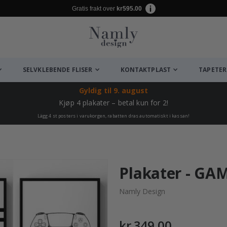
Gratis frakt over
kr595.00
SELVKLEBENDE FLISER
KONTAKTPLAST
TAPETER
Gyldig til
9. august
Kjøp 4 plakater – betal kun for 2!
Lägg 4 st posters i varukorgen, rabatten dras automatiskt i kassan!
Plakater - GA
Namly Design
kr 349,00