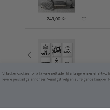
249,00 Kr
Vi bruker cookies for å få våre nettsider til å fungere mer effektivt
levere personlige annonser. Vennligst velg en av følgende knapper f
349,00 Kr