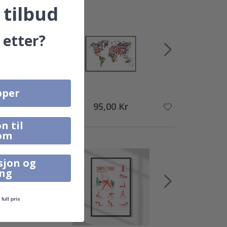
 tilbud
 etter?
pper
95,00 Kr
n til
om
sjon og
ing
full pris