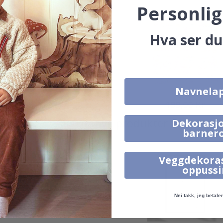
Personlig
Hva ser du
Navnela
199,00 Kr
199,00 Kr
Alternative produkter
Dekorasjo
barner
Veggdekora
oppuss
Nei takk, jeg betaler 