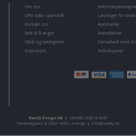
Om oss
Informasjonskapsl
Ofte stilte spørsmål
Løsninger for bedri
Kontakt oss
#yesnamly
Rett til å angre
Anmeldelser
Vilkår og betingelser
Samarbeid med oss
Inspirasjon
Instruksjoner
Namly Design AB
|
ORGNR: 559216-9097
Terminalgatan 9, 23261 Arlöv, Sverige
|
info@namly.no