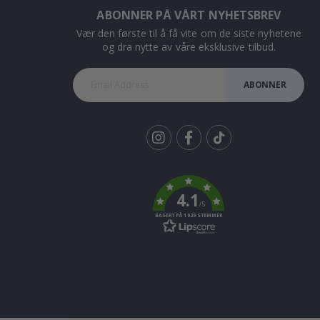
ABONNER PÅ VÅRT NYHETSBREV
Vær den første til å få vite om de siste nyhetene
og dra nytte av våre eksklusive tilbud.
ABONNER
Tik
To
k
4.1
/5
BASERT PÅ 1029 STEMMER