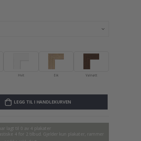
Personalisert P
Hvit
Eik
Valnøtt
LEGG TIL I HANDLEKURVEN
ar lagt til 0 av 4 plakater
tastiske 4 for 2 tilbud. Gjelder kun plakater, rammer