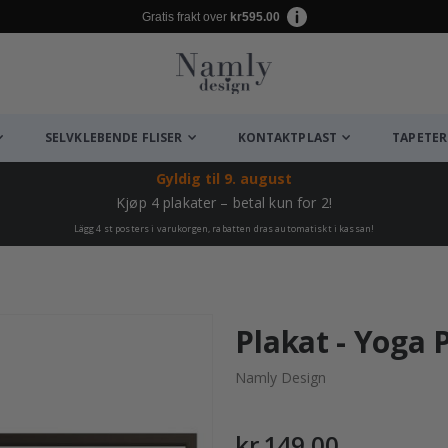
Gratis frakt over
kr595.00
SELVKLEBENDE FLISER
KONTAKTPLAST
TAPETER
Gyldig til
9. august
Kjøp 4 plakater – betal kun for 2!
Lägg 4 st posters i varukorgen, rabatten dras automatiskt i kassan!
Plakat - Yoga 
Namly Design
kr 149,00