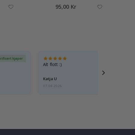
95,00 Kr
rifisert kjøper
Ve
Alt flott :)
Katja U
07.08.2026