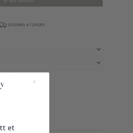
er ikke inkludert.
LEVERING 4-7 DAGER
tt et