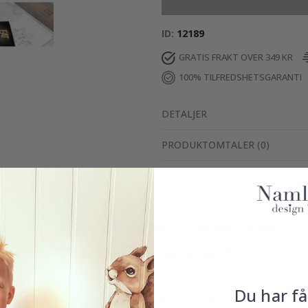
ID
12189
GRATIS FRAKT OVER 349 KR
100% TILFREDSHETSGARANTI
DETALJER
PRODUKTOMTALER
(
0
)
Ekte inspirasjon fra våre fornøyde kunder!
Merk ditt med #namly_design
Du har få
Produkter kjøpt sammen