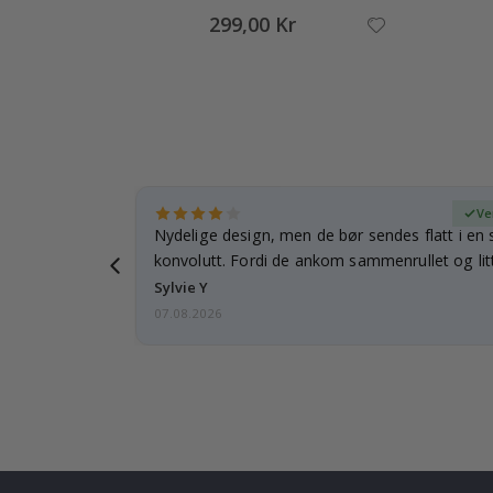
299,00 Kr
ifisert kjøper
Ve
rnet mitt.
Nydelige design, men de bør sendes flatt i en s
e en e-post…
konvolutt. Fordi de ankom sammenrullet og litt
skulle de…
Sylvie Y
07.08.2026