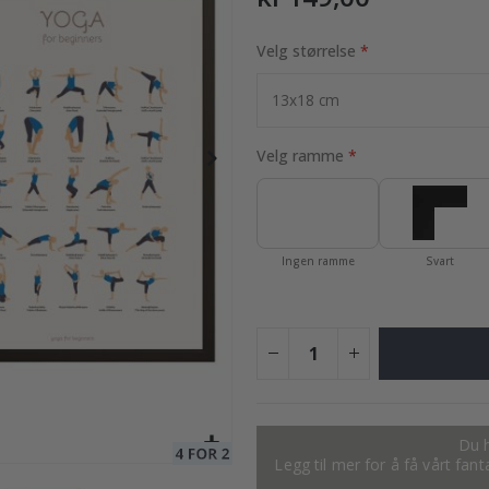
Velg størrelse
se
169,00 Kr
Velg ramme
Ingen ramme
Svart
Du h
Legg til mer for å få vårt fan