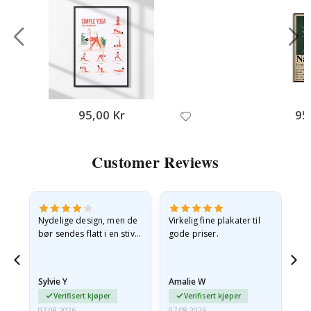
95,00 Kr
95
Customer Reviews
Nydelige design, men de
Virkelig fine plakater til
Alt
bør sendes flatt i en stiv
gode priser.
konvolutt. Fordi de
ankom sammenrullet og
 en
litt krøllete, skulle de…
Sylvie Y
Amalie W
Ka
Verifisert kjøper
Verifisert kjøper
07.08.2026
07.08.2026
07.