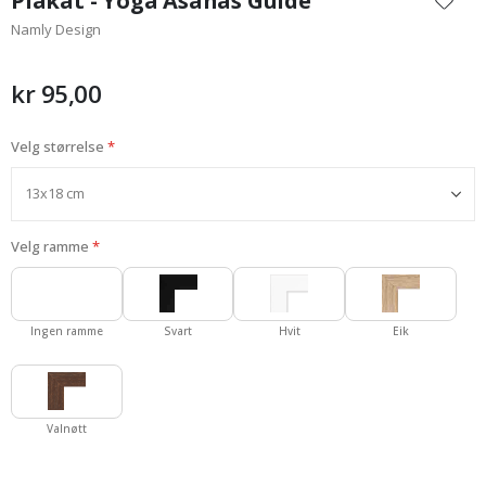
Plakat - Yoga Asanas Guide
begynnelsen
Namly Design
av
bildegalleri
kr 95,00
Velg størrelse
Velg ramme
Ingen ramme
Svart
Hvit
Eik
Valnøtt