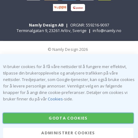
Namly Design AB
|
ORGNR: 559216-9097
Terminalgatan 9, 23261 Arlöv, Sverige
|
info@namly.no
© Namly Design 2026
Vi bruker cookies for å få våre nettsider til å fungere mer effektivt,
tilpasse din brukeropplevelse og analysere trafikken på våre
nettsider. Tredjeparter, som Google-tjenester, kan også bruke cookies
for å levere personlige annonser. Vennligst velg en av følgende
knapper for å angi dine cookie-preferanser. Detaljer om cookies vi
bruker finner du på vår
Cookies
-side.
GODTA COOKIES
ADMINISTRER COOKIES