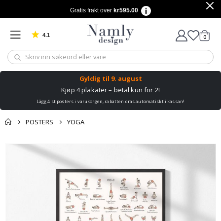
Gratis frakt over
kr595.00
4.1
varer
0
Basert på 1030 stemmer
Handle
Gyldig til
9. august
Kjøp 4 plakater – betal kun for 2!
Lägg 4 st posters i varukorgen, rabatten dras automatiskt i kassan!
POSTERS
YOGA
Andre kjøpte
Gå
produkter
til
slutten
av
bildegalleri