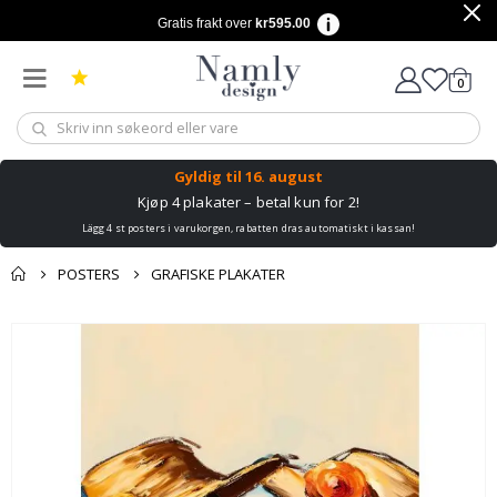
Gratis frakt over
kr595.00
varer
0
Handle
Gyldig til
16. august
Kjøp 4 plakater – betal kun for 2!
Lägg 4 st posters i varukorgen, rabatten dras automatiskt i kassan!
POSTERS
GRAFISKE PLAKATER
Andre kjøpte
Gå
produkter
til
slutten
av
bildegalleri