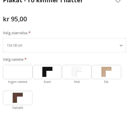
Plakat - To kvinner i hatter
begynnelsen
av
bildegalleri
kr 95,00
Velg størrelse
Velg ramme
Ingen ramme
Svart
Hvit
Eik
Valnøtt