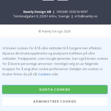
Namly Design AB
|
ORGNR: 559216-9097
Terminalgatan 9, 23261 Arlöv, Sverige
|
info@namly.no
© Namly Design 2026
Vi bruker cookies for å få våre nettsider til å fungere mer effektivt,
tilpasse din brukeropplevelse og analysere trafikken på våre
nettsider. Tredjeparter, som Google-tjenester, kan også bruke cookies
for å levere personlige annonser. Vennligst velg en av følgende
knapper for å angi dine cookie-preferanser. Detaljer om cookies vi
bruker finner du på vår
Cookies
-side.
GODTA COOKIES
ADMINISTRER COOKIES