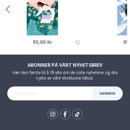
95,00 Kr
95
ABONNER PÅ VÅRT NYHETSBREV
Vær den første til å få vite om de siste nyhetene og dra
nytte av våre eksklusive tilbud.
ABONNER
Tik
To