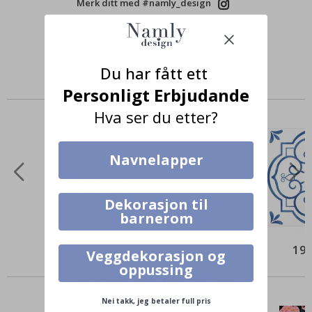
Merk ditt med #namly_design
Du har fått ett
Personligt Erbjudande
Produkter kjøpt sammen
Hva ser du etter?
Navnelapper
Dekorasjon til
barnerom
299,00 Kr
195
Veggdekorasjon og
oppussing
Alternative produkter
Nei takk, jeg betaler full pris