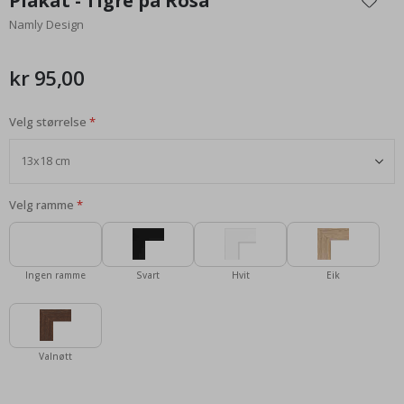
Plakat - Tigre på Rosa
begynnelsen
Namly Design
av
bildegalleri
kr 95,00
Velg størrelse
Velg ramme
Ingen ramme
Svart
Hvit
Eik
Valnøtt