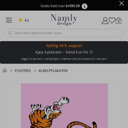
Gratis frakt over
kr595.00
4.1
varer
0
Basert på 1032 stemmer
Handle
Gyldig til
9. august
Kjøp 4 plakater – betal kun for 2!
Lägg 4 st posters i varukorgen, rabatten dras automatiskt i kassan!
POSTERS
KUNSTPLAKATER
Andre kjøpte
Gå
produkter
til
slutten
av
bildegalleri