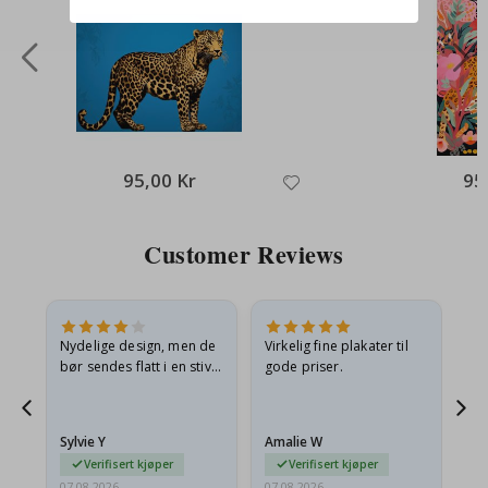
95,00 Kr
95
Customer Reviews
Nydelige design, men de
Virkelig fine plakater til
Alt
bør sendes flatt i en stiv
gode priser.
konvolutt. Fordi de
ankom sammenrullet og
 en
litt krøllete, skulle de…
Sylvie Y
Amalie W
Ka
Verifisert kjøper
Verifisert kjøper
07.08.2026
07.08.2026
07.