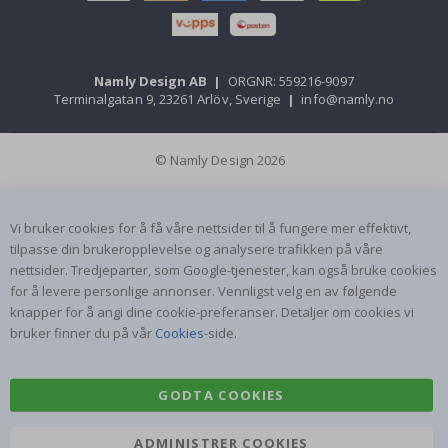
Namly Design AB
|
ORGNR: 559216-9097
Terminalgatan 9, 23261 Arlöv, Sverige
|
info@namly.no
© Namly Design 2026
Vi bruker cookies for å få våre nettsider til å fungere mer effektivt,
tilpasse din brukeropplevelse og analysere trafikken på våre
nettsider. Tredjeparter, som Google-tjenester, kan også bruke cookies
for å levere personlige annonser. Vennligst velg en av følgende
knapper for å angi dine cookie-preferanser. Detaljer om cookies vi
bruker finner du på vår
Cookies
-side.
GODTA COOKIES
ADMINISTRER COOKIES