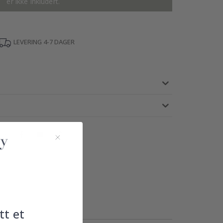
er ikke inkludert.
LEVERING 4-7 DAGER
tt et