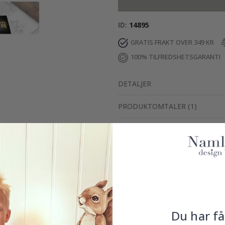
ID
14895
GRATIS FRAKT OVER 349 KR
100% TILFREDSHETSGARANTI
DETALJER
PRODUKTOMTALER
(
1
)
Ekte inspirasjon fra våre fornøyde kunder!
Merk ditt med #namly_design
Du har få
Produkter kjøpt sammen