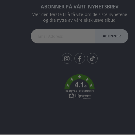
ABONNER PÅ VÅRT NYHETSBREV
Vær den første til å få vite om de siste nyhetene
og dra nytte av våre eksklusive tilbud.
ABONNER
Tik
To
k
4.1
/5
BASERT PÅ 1029 STEMMER