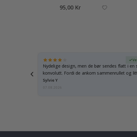
95,00 Kr
ifisert kjøper
Ve
rnet mitt.
Nydelige design, men de bør sendes flatt i en s
e en e-post…
konvolutt. Fordi de ankom sammenrullet og litt
skulle de…
Sylvie Y
07.08.2026