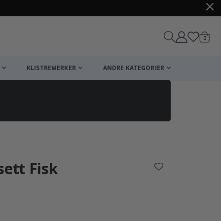
varer
0
Handle
KLISTREMERKER
ANDRE KATEGORIER
sett Fisk
arakter: