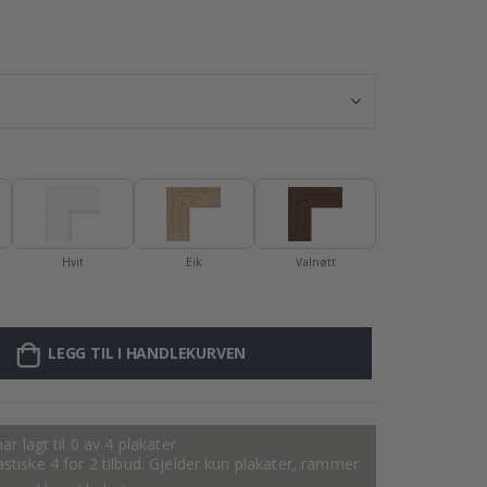
Personalisert P
Hvit
Eik
Valnøtt
LEGG TIL I HANDLEKURVEN
ar lagt til 0 av 4 plakater
tastiske 4 for 2 tilbud. Gjelder kun plakater, rammer