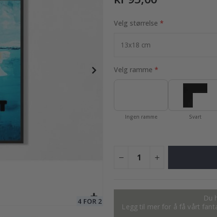
Velg størrelse
95,00 Kr
Velg ramme
Ingen ramme
Svart
Du h
Legg til mer for å få vårt fan