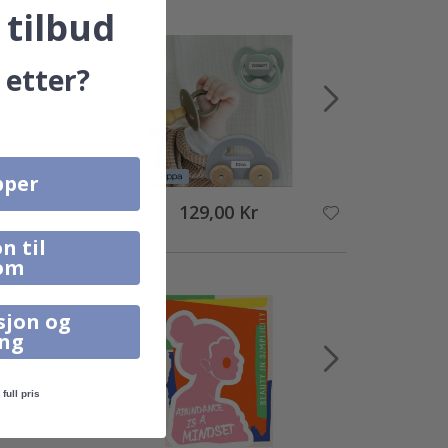
 tilbud
 etter?
pper
129,00 Kr
n til
om
sjon og
ing
full pris