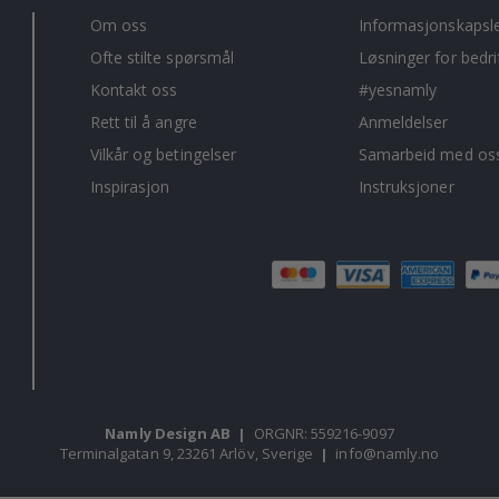
Om oss
Informasjonskapsl
Ofte stilte spørsmål
Løsninger for bedri
Kontakt oss
#yesnamly
Rett til å angre
Anmeldelser
Vilkår og betingelser
Samarbeid med oss
Inspirasjon
Instruksjoner
Namly Design AB
|
ORGNR: 559216-9097
Terminalgatan 9, 23261 Arlöv, Sverige
|
info@namly.no