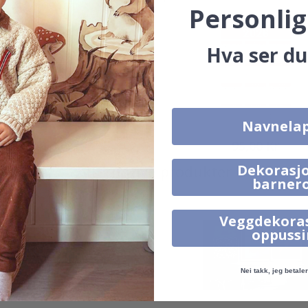
Personlig
Hva ser du
Navnela
149,00 Kr
95,00 Kr
Alternative produkter
Dekorasjo
barner
Veggdekora
oppuss
Nei takk, jeg betaler 