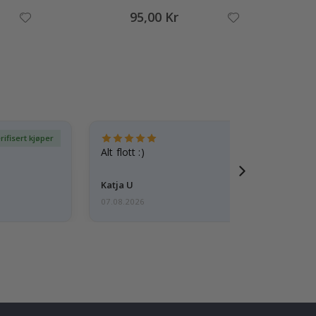
95,00 Kr
rifisert kjøper
Ve
Alt flott :)
Katja U
07.08.2026