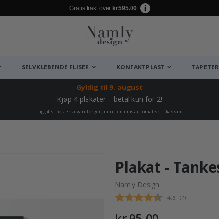
Gratis frakt over
kr595.00
SELVKLEBENDE FLISER
KONTAKTPLAST
TAPETER
Gyldig til
9. august
Kjøp 4 plakater – betal kun for 2!
Lägg 4 st posters i varukorgen, rabatten dras automatiskt i kassan!
Plakat - Tanke
Namly Design
Gjennomsnittsk
4.5
(
stemmer:
2
)
kr 95,00