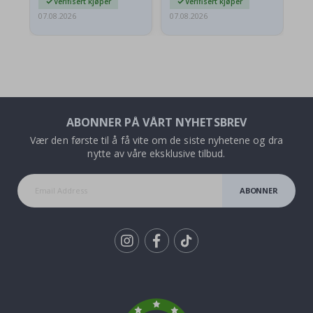
Verifisert kjøper
Verifisert kjøper
07.08.2026
07.08.2026
07.
ABONNER PÅ VÅRT NYHETSBREV
Vær den første til å få vite om de siste nyhetene og dra
nytte av våre eksklusive tilbud.
ABONNER
Tik
To
k