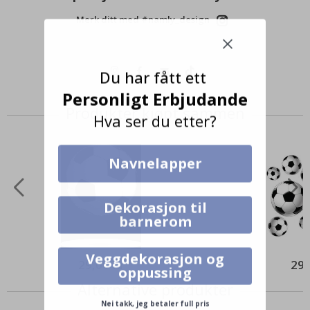
Merk ditt med #namly_design
Du har fått ett
Personligt Erbjudande
Produkter kjøpt sammen
Hva ser du etter?
Navnelapper
Dekorasjon til
barnerom
Veggdekorasjon og
29,00 Kr
295
oppussing
Alternative produkter
Nei takk, jeg betaler full pris