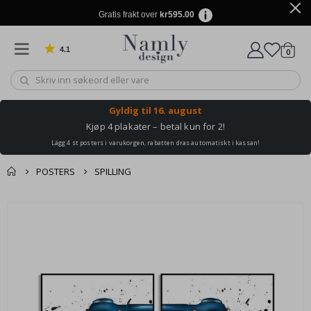
Gratis frakt over
kr595.00
4.1
varer
0
Basert på 1034 stemmer
Handle
Gyldig til
16. august
Kjøp 4 plakater – betal kun for 2!
Lägg 4 st posters i varukorgen, rabatten dras automatiskt i kassan!
POSTERS
SPILLING
Andre kjøpte
Gå
produkter
til
slutten
av
bildegalleri