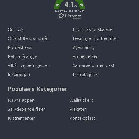
4.1
/5
BASERT PÅ 1034 STEMMER
Om oss
Informasjonskapsler
Ofte stilte spørsmål
Løsninger for bedrifter
Kontakt oss
#yesnamly
Rett til å angre
Anmeldelser
Vilkår og betingelser
Samarbeid med oss!
Inspirasjon
Instruksjoner
Populære Kategorier
Navnelapper
Wallstickers
Selvklebende fliser
Plakater
Klistremerker
Kontaktplast