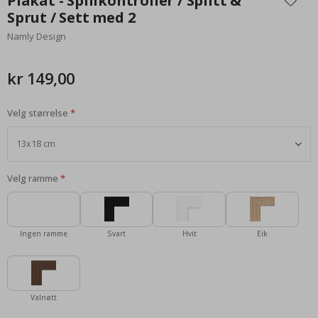
Plakat - Spillkontroller / Splitt &
begynnelsen
Sprut / Sett med 2
av
Namly Design
bildegalleri
kr 149,00
Velg størrelse
Velg ramme
Ingen ramme
Svart
Hvit
Eik
Valnøtt