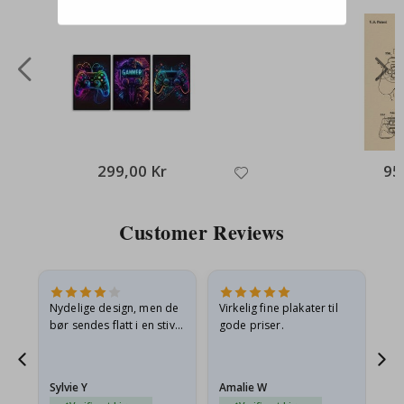
299,00 Kr
95
Customer Reviews
Nydelige design, men de
Virkelig fine plakater til
Alt
bør sendes flatt i en stiv
gode priser.
konvolutt. Fordi de
ankom sammenrullet og
 en
litt krøllete, skulle de…
Sylvie Y
Amalie W
Ka