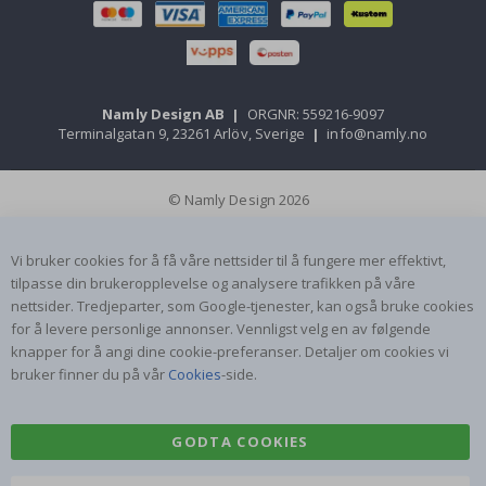
Namly Design AB
|
ORGNR: 559216-9097
Terminalgatan 9, 23261 Arlöv, Sverige
|
info@namly.no
© Namly Design 2026
Vi bruker cookies for å få våre nettsider til å fungere mer effektivt,
tilpasse din brukeropplevelse og analysere trafikken på våre
nettsider. Tredjeparter, som Google-tjenester, kan også bruke cookies
for å levere personlige annonser. Vennligst velg en av følgende
knapper for å angi dine cookie-preferanser. Detaljer om cookies vi
bruker finner du på vår
Cookies
-side.
GODTA COOKIES