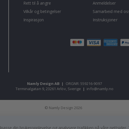
Rett til å angre
Anmeldelser
Vilkår og betingelser
Samarbeid med oss
Inspirasjon
Instruksjoner
Namly Design AB
|
ORGNR: 559216-9097
Terminalgatan 9, 23261 Arlöv, Sverige
|
info@namly.no
© Namly Design 2026
, tilpasse din brukeropplevelse og analysere trafikken på våre nettsid