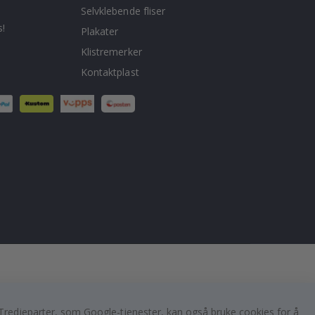
Selvklebende fliser
!
Plakater
Klistremerker
Kontaktplast
er. Tredjeparter, som Google-tjenester, kan også bruke cookies for å