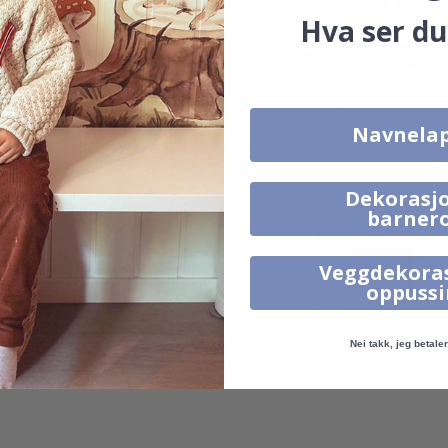
Hva ser du
95,00 Kr
249,00 Kr
Navnela
Alternative produkter
Dekorasjo
barner
Veggdekora
oppuss
Nei takk, jeg betaler 
95,00 Kr
95,00 Kr