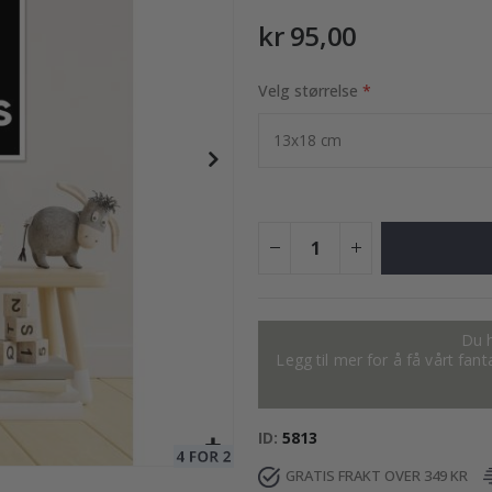
kr 95,00
Velg størrelse
95,00 Kr
Du h
Legg til mer for å få vårt fan
ID
5813
GRATIS FRAKT OVER 349 KR