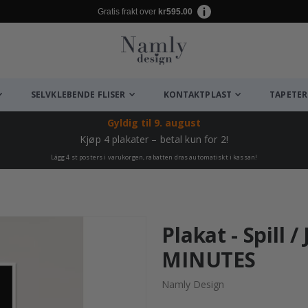
Gratis frakt over
kr595.00
SELVKLEBENDE FLISER
KONTAKTPLAST
TAPETER
Gyldig til
9. august
Kjøp 4 plakater – betal kun for 2!
Lägg 4 st posters i varukorgen, rabatten dras automatiskt i kassan!
Plakat - Spill 
MINUTES
Namly Design