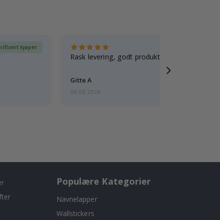
rifisert kjøper
Ve
Rask levering, godt produkt
Gitte A
06.08.2026
Populære Kategorier
er
fter
Navnelapper
Wallstickers