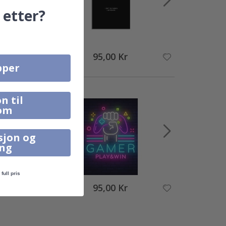
 etter?
95,00 Kr
pper
n til
om
sjon og
ing
full pris
95,00 Kr