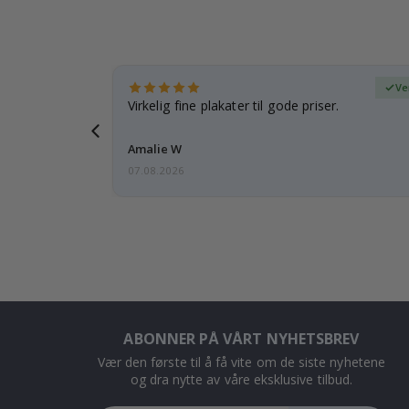
ifisert kjøper
Ve
 rammen er
Virkelig fine plakater til gode priser.
Amalie W
07.08.2026
ABONNER PÅ VÅRT NYHETSBREV
Vær den første til å få vite om de siste nyhetene
og dra nytte av våre eksklusive tilbud.