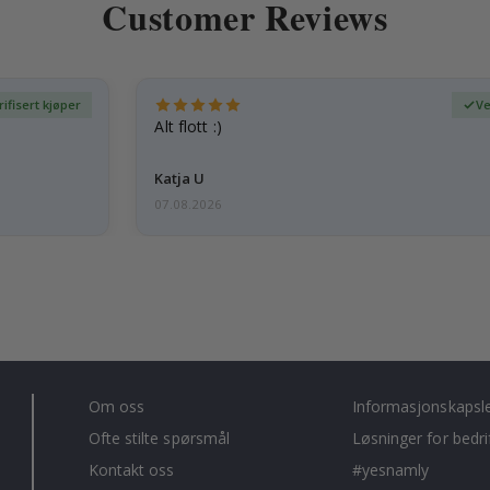
Customer Reviews
rifisert kjøper
Ve
Alt flott :)
Katja U
07.08.2026
Om oss
Informasjonskapsl
Ofte stilte spørsmål
Løsninger for bedri
Kontakt oss
#yesnamly