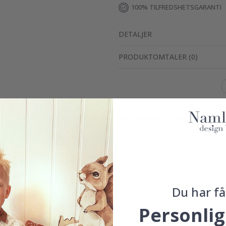
100% TILFREDSHETSGARANTI
DETALJER
PRODUKTOMTALER
(
0
)
Ekte inspirasjon fra våre fornøyde kunder!
Merk ditt med #namly_design
Produkter kjøpt sammen
Du har få
Personlig