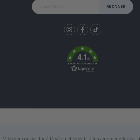
ABONNER
Tik
To
k
4.1
/5
BASERT PÅ 1029 STEMMER
Vi bruker cookies for å få våre nettsider til å fungere mer effektivt