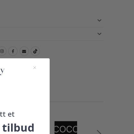
tt et
 tilbud