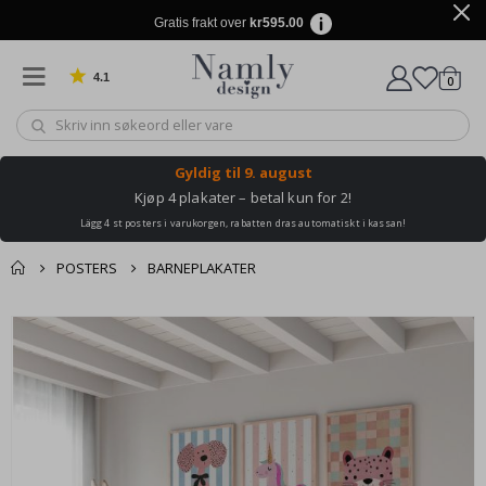
Gratis frakt over
kr595.00
4.1
varer
0
Basert på 1030 stemmer
Handle
Gyldig til
9. august
Kjøp 4 plakater – betal kun for 2!
Lägg 4 st posters i varukorgen, rabatten dras automatiskt i kassan!
POSTERS
BARNEPLAKATER
Andre kjøpte
Gå
produkter
til
slutten
av
bildegalleri