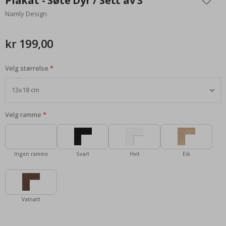
Plakat - Søte Dyr / Sett av 3
begynnelsen
Namly Design
av
bildegalleri
kr 199,00
Velg størrelse
Velg ramme
Ingen ramme
Svart
Hvit
Eik
Valnøtt