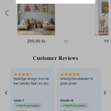
299,00 Kr
199
Customer Reviews
Nydelige design, men de
Virkelig fine plakater til
Alt
bør sendes flatt i en stiv
gode priser.
konvolutt. Fordi de
ankom sammenrullet og
 en
litt krøllete, skulle de…
Sylvie Y
Amalie W
Ka
Verifisert kjøper
Verifisert kjøper
07.08.2026
07.08.2026
07.