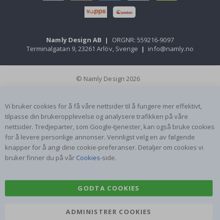
Namly Design AB
|
ORGNR: 559216-9097
Terminalgatan 9, 23261 Arlöv, Sverige
|
info@namly.no
© Namly Design 2026
Vi bruker cookies for å få våre nettsider til å fungere mer effektivt,
tilpasse din brukeropplevelse og analysere trafikken på våre
nettsider. Tredjeparter, som Google-tjenester, kan også bruke cookies
for å levere personlige annonser. Vennligst velg en av følgende
knapper for å angi dine cookie-preferanser. Detaljer om cookies vi
bruker finner du på vår
Cookies
-side.
GODTA COOKIES
ADMINISTRER COOKIES