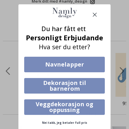
Merk ditt med #namly_design
Du har fått ett
Personligt Erbjudande
Produkter kjøpt sammen
Hva ser du etter?
Navnelapper
Dekorasjon til
barnerom
95,00 Kr
95
Veggdekorasjon og
oppussing
Alternative produkter
Nei takk, jeg betaler full pris