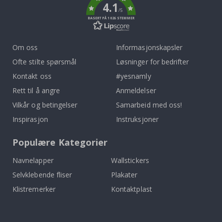
4.1
/5
BASERT PÅ 1026 STEMMER
Om oss
Informasjonskapsler
Ofte stilte spørsmål
Løsninger for bedrifter
Kontakt oss
#yesnamly
Rett til å angre
Anmeldelser
Vilkår og betingelser
Samarbeid med oss!
Inspirasjon
Instruksjoner
Populære Kategorier
Navnelapper
Wallstickers
Selvklebende fliser
Plakater
Klistremerker
Kontaktplast