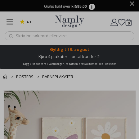
Gratis frakt over
kr595.00
4.1
varer
0
Basert på 1026 stemmer
Handle
Gyldig til
9. august
Kjøp 4 plakater – betal kun for 2!
Lägg 4 st posters i varukorgen, rabatten dras automatiskt i kassan!
POSTERS
BARNEPLAKATER
Andre kjøpte
Gå
produkter
til
slutten
av
bildegalleri