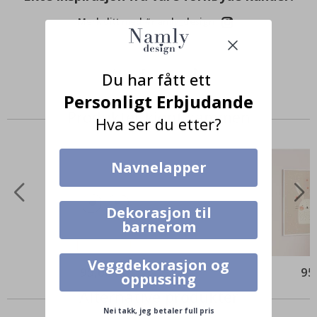
Merk ditt med #namly_design
Du har fått ett
Personligt Erbjudande
Produkter kjøpt sammen
Hva ser du etter?
Navnelapper
Dekorasjon til
barnerom
Veggdekorasjon og
95,00 Kr
95
oppussing
Alternative produkter
Nei takk, jeg betaler full pris