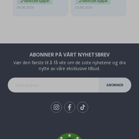
Verifisert kjøper
Verifisert kjøper
06.08.2026
05.08.2026
05.
ABONNER PÅ VÅRT NYHETSBREV
Vær den første til å få vite om de siste nyhetene og dra
nytte av våre eksklusive tilbud.
ABONNER
Tik
To
k