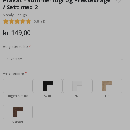
Plakat - Sommerfugl og Prestekrage
begynnelsen
/ Sett med 2
av
Namly Design
bildegalleri
Gjennomsnittskarakter:
5.0
(
stemmer:
1
)
kr 149,00
Velg størrelse
Velg ramme
Ingen ramme
Svart
Hvit
Eik
Valnøtt