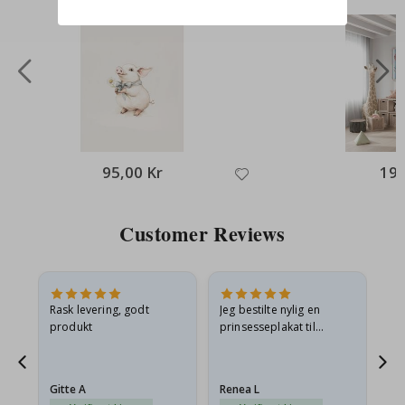
95,00 Kr
199
Customer Reviews
Rask levering, godt
Jeg bestilte nylig en
Jeg
ed
produkt
prinsesseplakat til
bil
g
barnebarnet mitt.
ra
en
Plakaten var litt skadet
lev
…
under frakt. Jeg sendte en
Gitte A
Renea L
Sa
e-post…