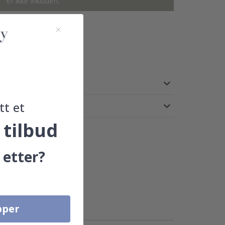
er ikke inkludert.
LEVERING 4-7 DAGER
tt et
 tilbud
 etter?
pper