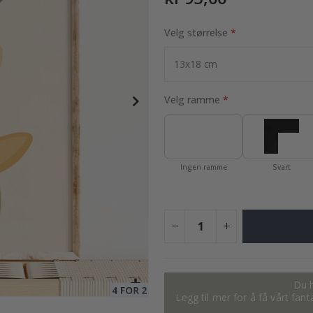
Velg størrelse
95,00 Kr
Velg ramme
Ingen ramme
Svart
Du h
Legg til mer for å få vårt fan