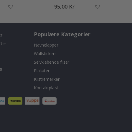
95,00 Kr
Populære Kategorier
er
fter
Navnelapper
Wallstickers
Selvklebende fliser
!
Plakater
Klistremerker
Kontaktplast