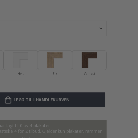
Plakat - 2026 K
Hvit
Eik
Valnøtt
LEGG TIL I HANDLEKURVEN
ar lagt til 0 av 4 plakater
tastiske 4 for 2 tilbud. Gjelder kun plakater, rammer