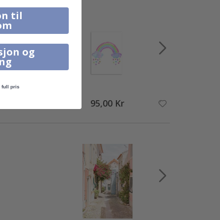
n til
om
sjon og
ing
full pris
95,00 Kr