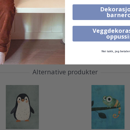
Dekorasjo
barner
Veggdekora
oppuss
Nei takk, jeg betaler 
95,00 Kr
95,00 Kr
Alternative produkter