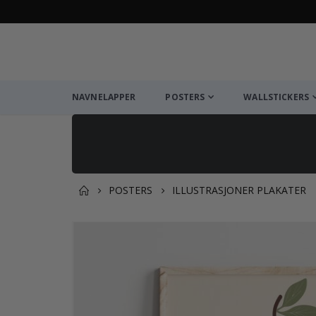
NAVNELAPPER
POSTERS
WALLSTICKERS
POSTERS
ILLUSTRASJONER PLAKATER
Andre kjøpte produkter
Gå
til
slutten
av
bildegalleri