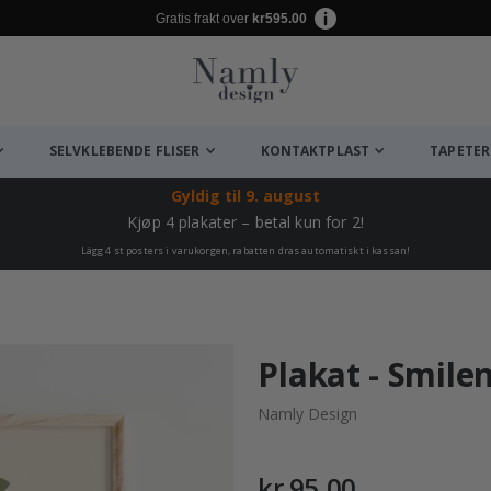
Gratis frakt over
kr595.00
SELVKLEBENDE FLISER
KONTAKTPLAST
TAPETER
Gyldig til
9. august
Kjøp 4 plakater – betal kun for 2!
Lägg 4 st posters i varukorgen, rabatten dras automatiskt i kassan!
Plakat - Smile
Namly Design
kr 95,00