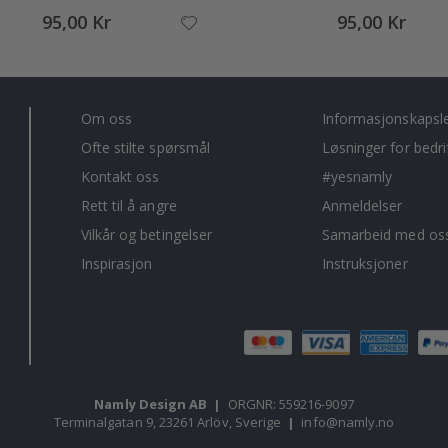
95,00 Kr
95,00 Kr
Om oss
Informasjonskapsl
Ofte stilte spørsmål
Løsninger for bedri
Kontakt oss
#yesnamly
Rett til å angre
Anmeldelser
Vilkår og betingelser
Samarbeid med oss
Inspirasjon
Instruksjoner
Namly Design AB
|
ORGNR: 559216-9097
Terminalgatan 9, 23261 Arlöv, Sverige
|
info@namly.no