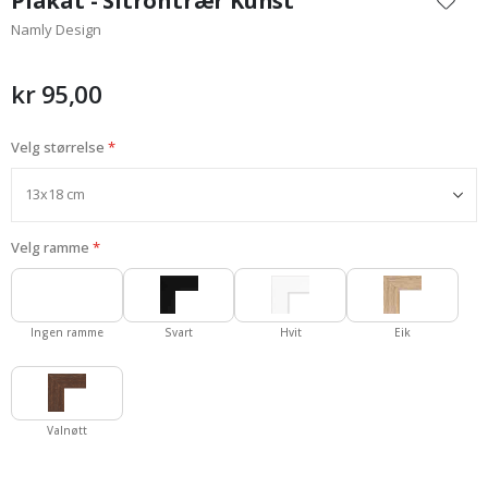
Plakat - Sitrontrær Kunst
begynnelsen
Namly Design
av
bildegalleri
kr 95,00
Velg størrelse
Velg ramme
Ingen ramme
Svart
Hvit
Eik
Valnøtt