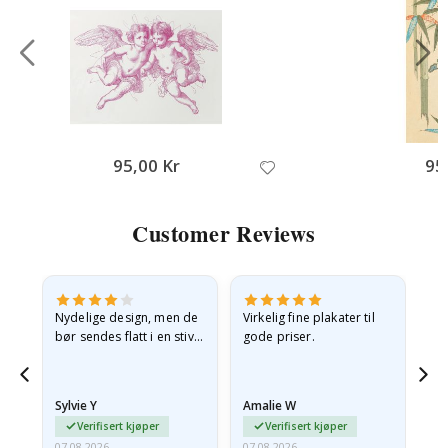
95,00 Kr
95
Customer Reviews
Nydelige design, men de
Virkelig fine plakater til
Alt
bør sendes flatt i en stiv
gode priser.
konvolutt. Fordi de
ankom sammenrullet og
 en
litt krøllete, skulle de…
Sylvie Y
Amalie W
Ka
Verifisert kjøper
Verifisert kjøper
07.08.2026
07.08.2026
07.