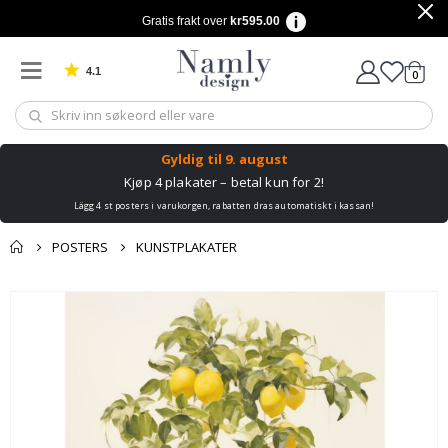
Gratis frakt over
kr595.00
4.1
varer
0
Basert på 1030 stemmer
Handle
Gyldig til
9. august
Kjøp 4 plakater – betal kun for 2!
Lägg 4 st posters i varukorgen, rabatten dras automatiskt i kassan!
POSTERS
KUNSTPLAKATER
Andre kjøpte
Gå
produkter
til
slutten
av
bildegalleri