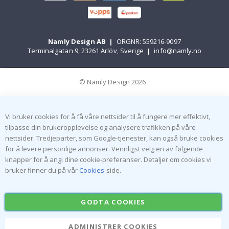
Namly Design AB
|
ORGNR: 559216-9097
Terminalgatan 9, 23261 Arlöv, Sverige
|
info@namly.no
© Namly Design 2026
Vi bruker cookies for å få våre nettsider til å fungere mer effektivt,
tilpasse din brukeropplevelse og analysere trafikken på våre
nettsider. Tredjeparter, som Google-tjenester, kan også bruke cookies
for å levere personlige annonser. Vennligst velg en av følgende
knapper for å angi dine cookie-preferanser. Detaljer om cookies vi
bruker finner du på vår
Cookies
-side.
GODTA COOKIES
ADMINISTRER COOKIES