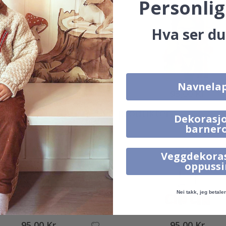
Personlig
Hva ser du
Navnela
95,00 Kr
95,00 Kr
Alternative produkter
Dekorasjo
barner
Veggdekora
oppuss
Nei takk, jeg betaler 
95,00 Kr
95,00 Kr