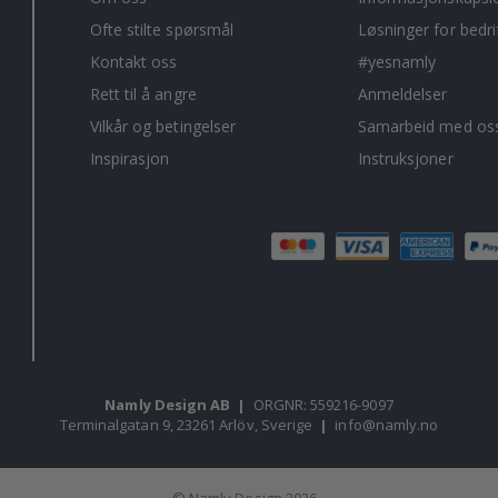
Ofte stilte spørsmål
Løsninger for bedri
Kontakt oss
#yesnamly
Rett til å angre
Anmeldelser
Vilkår og betingelser
Samarbeid med oss
Inspirasjon
Instruksjoner
Namly Design AB
|
ORGNR: 559216-9097
Terminalgatan 9, 23261 Arlöv, Sverige
|
info@namly.no
© Namly Design 2026