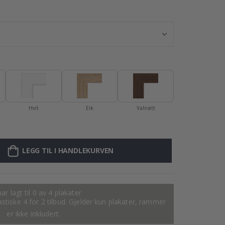
Plakat - 2026 K
Hvit
Eik
Valnøtt
LEGG TIL I HANDLEKURVEN
ar lagt til 0 av 4 plakater
tastiske 4 for 2 tilbud. Gjelder kun plakater, rammer
er ikke inkludert.