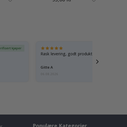
rifisert kjøper
Ve
Rask levering, godt produkt
Gitte A
06.08.2026
Populære Kategorier
er