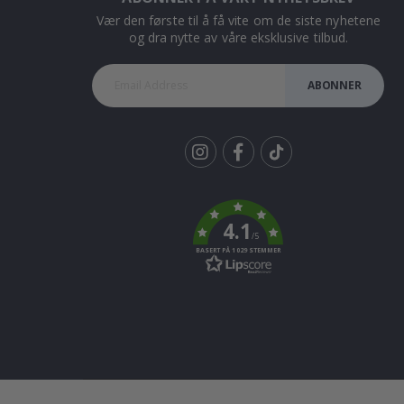
Vær den første til å få vite om de siste nyhetene
og dra nytte av våre eksklusive tilbud.
ABONNER
Tik
To
k
4.1
/5
BASERT PÅ 1029 STEMMER