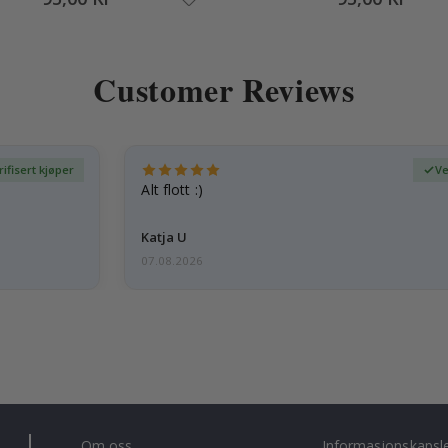
Customer Reviews
rifisert kjøper
Ve
Alt flott :)
Katja U
07.08.2026
Om oss
Informasjonskapsl