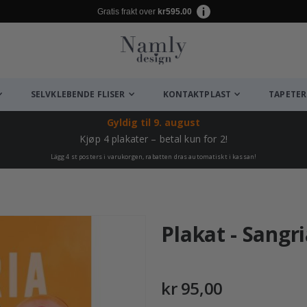
Gratis frakt over
kr595.00
SELVKLEBENDE FLISER
KONTAKTPLAST
TAPETER
Gyldig til
9. august
Kjøp 4 plakater – betal kun for 2!
Lägg 4 st posters i varukorgen, rabatten dras automatiskt i kassan!
Plakat - Sangr
kr 95,00