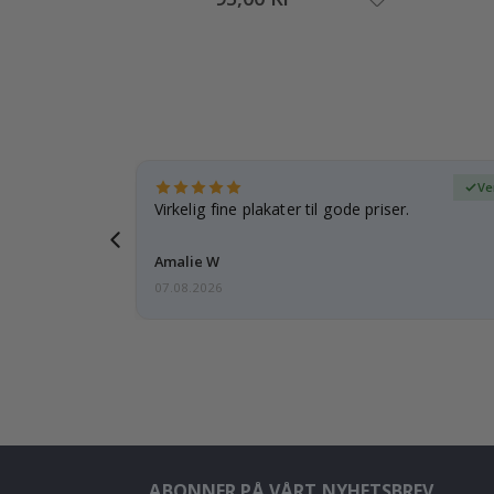
ifisert kjøper
Ve
 rammen er
Virkelig fine plakater til gode priser.
Amalie W
07.08.2026
ABONNER PÅ VÅRT NYHETSBREV