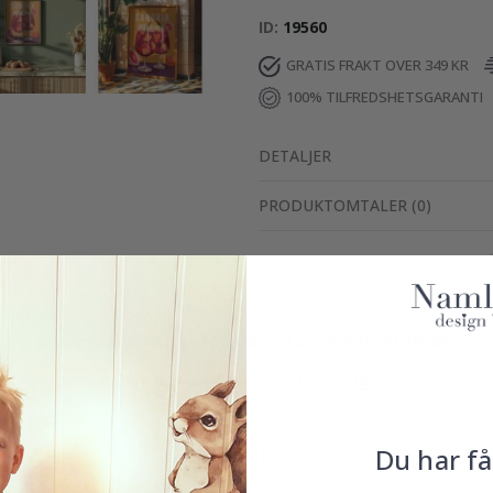
ID
19560
GRATIS FRAKT OVER 349 KR
100% TILFREDSHETSGARANTI
DETALJER
PRODUKTOMTALER
(
0
)
Ekte inspirasjon fra våre fornøyde kunder!
Merk ditt med #namly_design
Produkter kjøpt sammen
Du har få