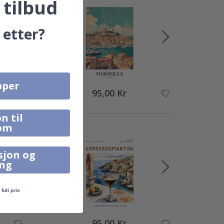
 tilbud
 etter?
pper
95,00 Kr
n til
om
sjon og
ing
full pris
95,00 Kr