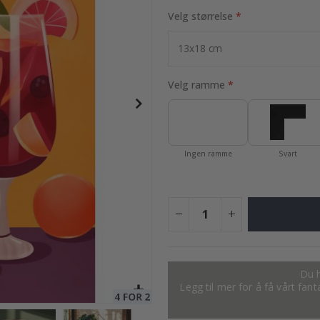
Velg størrelse
95,00 Kr
Velg ramme
Ingen ramme
Svart
Du h
Legg til mer for å få vårt fan