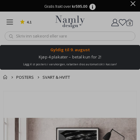
Gratis frakt over
kr595.00
4.1
varer
0
Basert på 1031 stemmer
Handle
Gyldig til
9. august
Kjøp 4 plakater – betal kun for 2!
Lägg 4 st posters i varukorgen, rabatten dras automatiskt i kassan!
POSTERS
SVART & HVITT
Andre kjøpte
Gå
produkter
til
slutten
av
bildegalleri