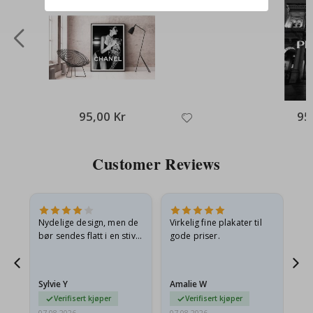
95,00 Kr
95
Customer Reviews
Nydelige design, men de
Virkelig fine plakater til
Alt
bør sendes flatt i en stiv
gode priser.
konvolutt. Fordi de
ankom sammenrullet og
 en
litt krøllete, skulle de…
Sylvie Y
Amalie W
Ka
Verifisert kjøper
Verifisert kjøper