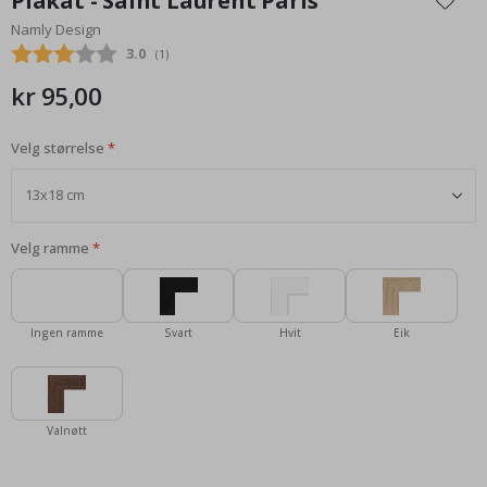
Plakat - Saint Laurent Paris
begynnelsen
Namly Design
av
Gjennomsnittskarakter:
3.0
(
stemmer:
1
)
bildegalleri
kr 95,00
Velg størrelse
Velg ramme
Ingen ramme
Svart
Hvit
Eik
Valnøtt