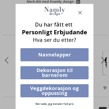
Merk ditt med #namly_design
Du har fått ett
Personligt Erbjudande
Produkter kjøpt sammen
Hva ser du etter?
Navnelapper
Dekorasjon til
barnerom
95,00 Kr
95
Veggdekorasjon og
oppussing
Alternative produkter
Nei takk, jeg betaler full pris