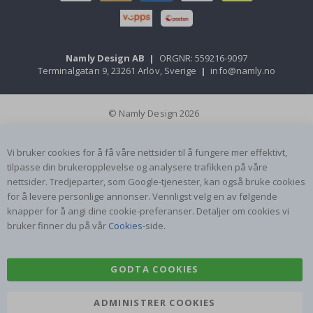
Namly Design AB
|
ORGNR: 559216-9097
Terminalgatan 9, 23261 Arlöv, Sverige
|
info@namly.no
© Namly Design 2026
Vi bruker cookies for å få våre nettsider til å fungere mer effektivt,
tilpasse din brukeropplevelse og analysere trafikken på våre
nettsider. Tredjeparter, som Google-tjenester, kan også bruke cookies
for å levere personlige annonser. Vennligst velg en av følgende
knapper for å angi dine cookie-preferanser. Detaljer om cookies vi
bruker finner du på vår
Cookies
-side.
GODTA COOKIES
ADMINISTRER COOKIES