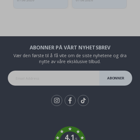
07.08.2026
07.08.2026
07.
ABONNER PÅ VÅRT NYHETSBREV
Vær den første til å få vite om de siste nyhetene og dra
nytte av våre eksklusive tilbud.
ABONNER
Tik
To
k
4.1
/5