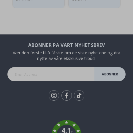
05.08.2026
05.08.2026
05.
ABONNER PÅ VÅRT NYHETSBREV
Vær den første til å få vite om de siste nyhetene og dra
nytte av våre eksklusive tilbud.
ABONNER
Tik
To
k
4.1
/5