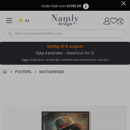
Gratis frakt over
kr595.00
4.1
varer
0
Basert på 1020 stemmer
Handle
Gyldig til
9. august
Kjøp 4 plakater – betal kun for 2!
Lägg 4 st posters i varukorgen, rabatten dras automatiskt i kassan!
POSTERS
MOTIVERENDE
Andre kjøpte
Gå
produkter
til
slutten
av
bildegalleri