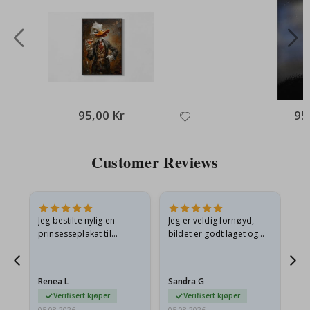
95,00 Kr
95
Customer Reviews
Jeg bestilte nylig en
Jeg er veldig fornøyd,
Ut
n
prinsesseplakat til
bildet er godt laget og
e
barnebarnet mitt.
rammen er også flott. Og
t,
Plakaten var litt skadet
leveringen var rask.
under frakt. Jeg sendte en
Renea L
Sandra G
Al
e-post…
Verifisert kjøper
Verifisert kjøper