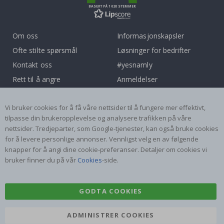
BASERT PÅ 1020 STEMMER
Om oss
Informasjonskapsler
Ofte stilte spørsmål
Løsninger for bedrifter
Kontakt oss
#yesnamly
Rett til å angre
Anmeldelser
Vilkår og betingelser
Samarbeid med oss!
Vi bruker cookies for å få våre nettsider til å fungere mer effektivt,
Inspirasjon
Instruksjoner
tilpasse din brukeropplevelse og analysere trafikken på våre
nettsider. Tredjeparter, som Google-tjenester, kan også bruke cookies
Populære Kategorier
for å levere personlige annonser. Vennligst velg en av følgende
Navnelapper
Wallstickers
knapper for å angi dine cookie-preferanser. Detaljer om cookies vi
bruker finner du på vår
Cookies
-side.
Selvklebende fliser
Plakater
Klistremerker
Kontaktplast
GODTA COOKIES
ADMINISTRER COOKIES