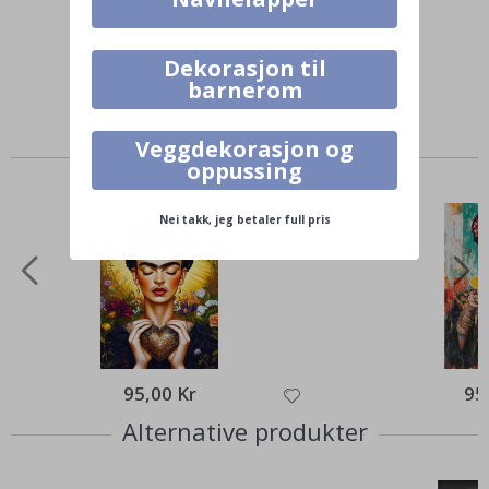
Merk ditt med #namly_design
Dekorasjon til
barnerom
Veggdekorasjon og
Produkter kjøpt sammen
oppussing
Nei takk, jeg betaler full pris
95,00 Kr
95
Alternative produkter