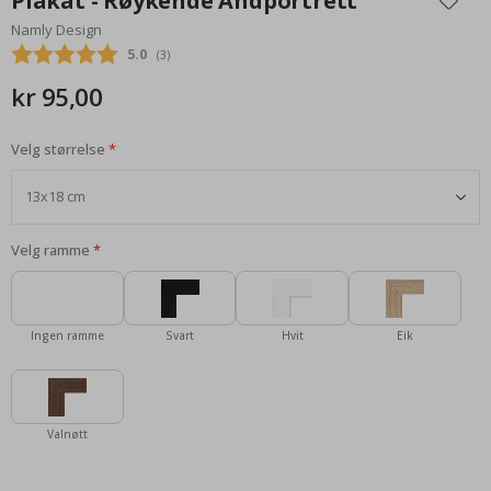
Plakat - Røykende Andportrett
begynnelsen
Namly Design
av
Gjennomsnittskarakter:
5.0
(
stemmer:
3
)
bildegalleri
kr 95,00
Velg størrelse
Velg ramme
Ingen ramme
Svart
Hvit
Eik
Valnøtt