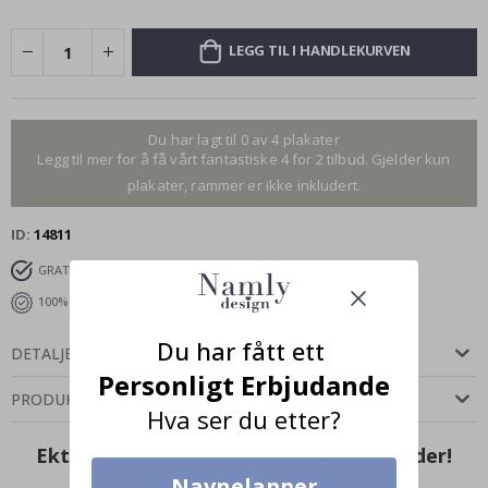
LEGG TIL I HANDLEKURVEN
Du har lagt til 0 av 4 plakater
Legg til mer for å få vårt fantastiske 4 for 2 tilbud. Gjelder kun
plakater, rammer er ikke inkludert.
ID
14811
GRATIS FRAKT OVER 349 KR
LEVERING 4-7 DAGER
100% TILFREDSHETSGARANTI
Du har fått ett
DETALJER
Personligt Erbjudande
PRODUKTOMTALER
(
1
)
Hva ser du etter?
Ekte inspirasjon fra våre fornøyde kunder!
Navnelapper