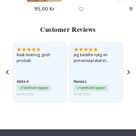
95,00 Kr
95
Customer Reviews
Rask levering, godt
Jeg bestilte nylig en
Jeg
ed
produkt
prinsesseplakat til
bil
g
barnebarnet mitt.
ra
en
Plakaten var litt skadet
lev
…
under frakt. Jeg sendte en
Gitte A
Renea L
Sa
e-post…
Verifisert kjøper
Verifisert kjøper
06.08.2026
05.08.2026
05.