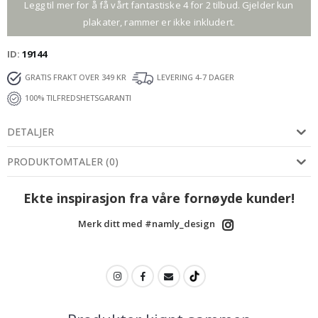
Legg til mer for å få vårt fantastiske 4 for 2 tilbud. Gjelder kun
plakater, rammer er ikke inkludert.
ID
19144
GRATIS FRAKT OVER 349 KR
LEVERING 4-7 DAGER
100% TILFREDSHETSGARANTI
DETALJER
PRODUKTOMTALER
(
0
)
Ekte inspirasjon fra våre fornøyde kunder!
Merk ditt med #namly_design