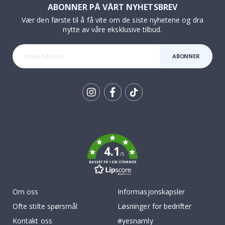
ABONNER PÅ VÅRT NYHETSBREV
Vær den første til å få vite om de siste nyhetene og dra
nytte av våre eksklusive tilbud.
ABONNER
Tik
To
k
4.1
/5
BASERT PÅ 1026 STEMMER
Om oss
Informasjonskapsler
Ofte stilte spørsmål
Løsninger for bedrifter
Kontakt oss
#yesnamly