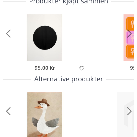
Produkter kjøpt sammen
95,00 Kr
95
Alternative produkter