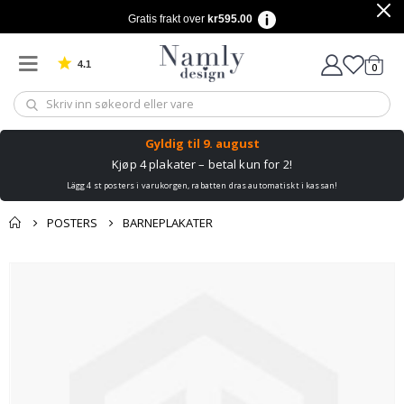
Gratis frakt over
kr595.00
4.1
varer
0
Basert på 1026 stemmer
Handle
Gyldig til
9. august
Kjøp 4 plakater – betal kun for 2!
Lägg 4 st posters i varukorgen, rabatten dras automatiskt i kassan!
POSTERS
BARNEPLAKATER
Andre kjøpte
Gå
produkter
til
slutten
av
bildegalleri