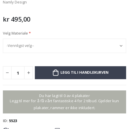
Plakat - Retro Punk & Klassisk Rock
begynnelsen
Namly Design
av
bildegalleri
kr 495,00
Velg Materiale
LEGG TIL I HANDLEKURVEN
Du har lagt til 0 av 4 plakater
Legg til mer for å få vårt fantastiske 4 for 2 tilbud. Gjelder kun
plakater, rammer er ikke inkludert.
ID
5523