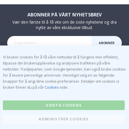
ABONNER PÅ VÅRT NYHETSBREV
Vær den første til å få vite om de siste nyhetene og dra
nytte av våre eksklusive tilbud.
ABONNER
Tik
To
k
Om oss
Informasjonskapsler
Ofte stilte spørsmål
Løsninger for bedrifter
Kontakt oss
#yesnamly
Rett til å angre
Anmeldelser
Vilkår og betingelser
Samarbeid med oss!
Inspirasjon
Instruksjoner