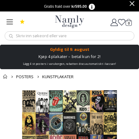
Gratis frakt over
kr595.00
varer
0
Handle
Gyldig til
9. august
Kjøp 4 plakater – betal kun for 2!
Lägg 4 st posters i varukorgen, rabatten dras automatiskt i kassan!
POSTERS
KUNSTPLAKATER
Andre kjøpte
Gå
produkter
til
slutten
av
bildegalleri