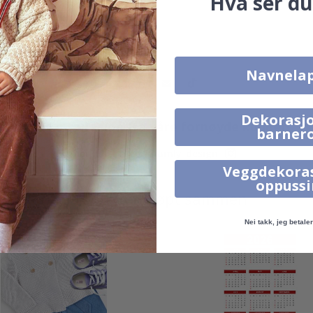
Hva ser du
Navnela
Dekorasjo
Ekte inspirasjon fra våre fornøyde kunder!
barner
Merk ditt med #namly_design
Veggdekora
oppuss
Produkter kjøpt sammen
Nei takk, jeg betaler 