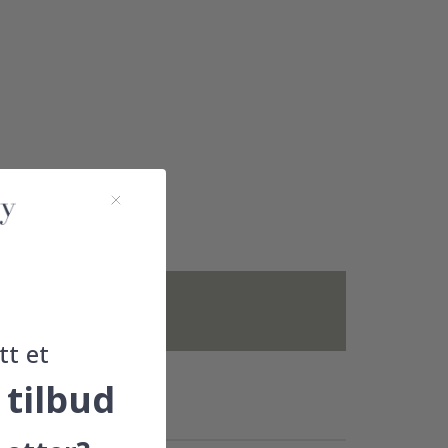
 ikke inkludert.
tt et
 tilbud