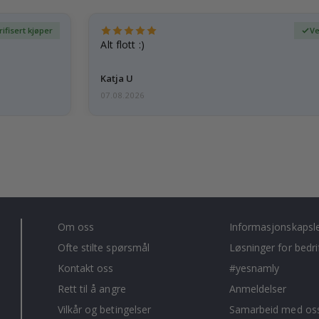
rifisert kjøper
Ve
Alt flott :)
Katja U
07.08.2026
Om oss
Informasjonskapsl
Ofte stilte spørsmål
Løsninger for bedri
Kontakt oss
#yesnamly
Rett til å angre
Anmeldelser
Vilkår og betingelser
Samarbeid med oss