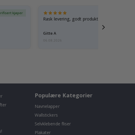
rifisert kjøper
Ve
Rask levering, godt produkt
Gitte A
06.08.2026
Populære Kategorier
er
fter
Navnelapper
Wallstickers
Selvklebende fliser
!
Plakater