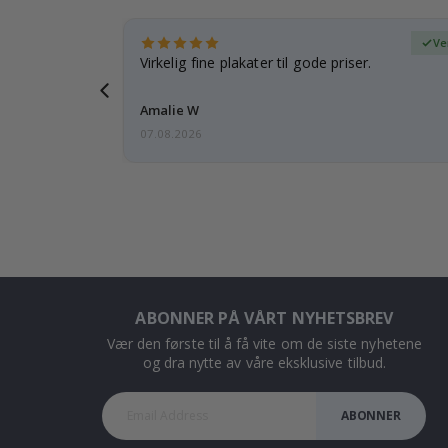
ifisert kjøper
Ve
 rammen er
Virkelig fine plakater til gode priser.
Amalie W
07.08.2026
ABONNER PÅ VÅRT NYHETSBREV
Vær den første til å få vite om de siste nyhetene
og dra nytte av våre eksklusive tilbud.
ABONNER