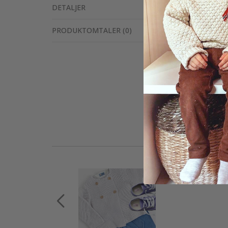
DETALJER
PRODUKTOMTALER
(
0
)