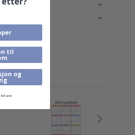
 etter?
pper
n til
om
sjon og
ing
full pris