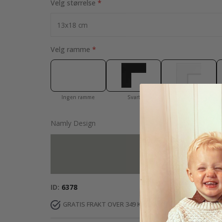
Velg størrelse
Velg ramme
Ingen ramme
Svart
Hvit
Namly Design
Legg til mer fo
ID
6378
GRATIS FRAKT OVER 349 KR
LEVERING 4-7 DA