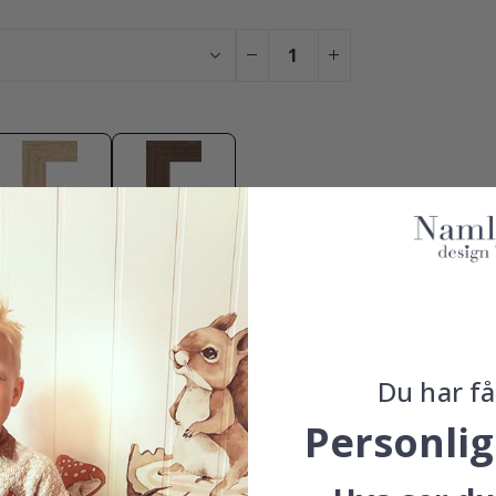
Eik
Valnøtt
Du har lagt til 0 av 4 plakater
r å få vårt fantastiske 4 for 2 tilbud. Gjelder kun plakater, rammer er
Du har få
Personlig
GER
100% TILFREDSHETSGARANTI