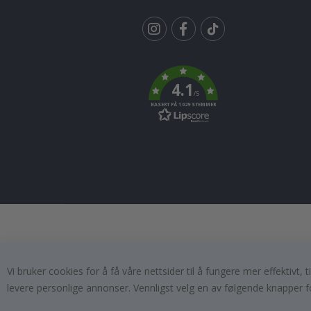
Tik
To
k
4.1
/5
BASERT PÅ 1029 STEMMER
Vi bruker cookies for å få våre nettsider til å fungere mer effektivt
levere personlige annonser. Vennligst velg en av følgende knapper f