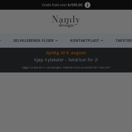
Gratis frakt over
kr595.00
SELVKLEBENDE FLISER
KONTAKTPLAST
TAPETER
Gyldig til
9. august
Kjøp 4 plakater – betal kun for 2!
Lägg 4 st posters i varukorgen, rabatten dras automatiskt i kassan!