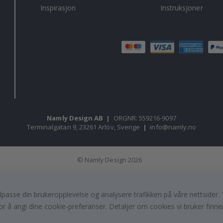
Inspirasjon
Instruksjoner
Namly Design AB
|
ORGNR: 559216-9097
Terminalgatan 9, 23261 Arlöv, Sverige
|
info@namly.no
© Namly Design 2026
, tilpasse din brukeropplevelse og analysere trafikken på våre nettsid
or å angi dine cookie-preferanser. Detaljer om cookies vi bruker finne