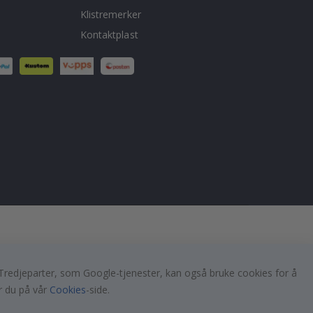
Klistremerker
Kontaktplast
er. Tredjeparter, som Google-tjenester, kan også bruke cookies for å
r du på vår
Cookies
-side.