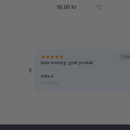
95,00 Kr
ifisert kjøper
Ve
tanke på
Rask levering, godt produkt
 i forveien
Gitte A
06.08.2026