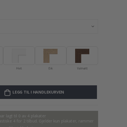
Plakat - 2026 K
Hvit
Eik
Valnøtt
LEGG TIL I HANDLEKURVEN
ar lagt til 0 av 4 plakater
tastiske 4 for 2 tilbud. Gjelder kun plakater, rammer