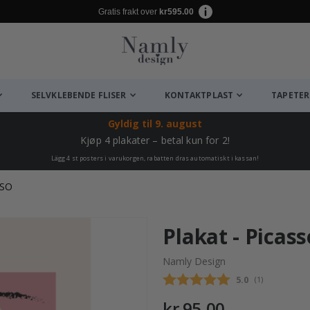
Gratis frakt over
kr595.00
SELVKLEBENDE FLISER
KONTAKTPLAST
TAPETER
Gyldig til
9. august
Kjøp 4 plakater – betal kun for 2!
Lägg 4 st posters i varukorgen, rabatten dras automatiskt i kassan!
SSO
Plakat - Picas
Namly Design
Gjennomsnittsk
5.0
(
stemmer:
1
)
kr 95,00