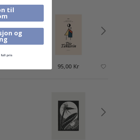
n til
om
sjon og
ing
full pris
95,00 Kr