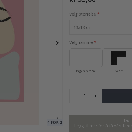
Velg størrelse
95,00 Kr
Velg ramme
Ingen ramme
Svart
Du h
Legg til mer for å få vårt fan