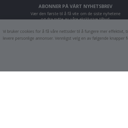
ABONNER PÅ VÅRT NYHETSBREV
Vær den første til å få vite om de siste nyhetene
og dra nytte av våre eksklusive tilbud.
Vi bruker cookies for å få våre nettsider til å fungere mer effektivt
ABONNER
levere personlige annonser. Vennligst velg en av følgende knapper f
Tik
To
k
4.1
/5
BASERT PÅ 1025 STEMMER