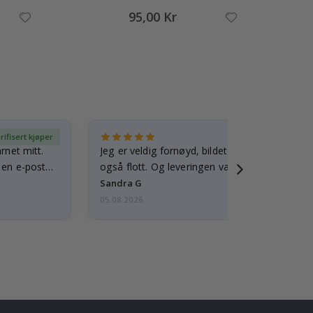
95,00 Kr
rifisert kjøper
Ve
arnet mitt.
Jeg er veldig fornøyd, bildet er godt laget o
e en e-post…
også flott. Og leveringen var rask.
Sandra G
05.08.2026