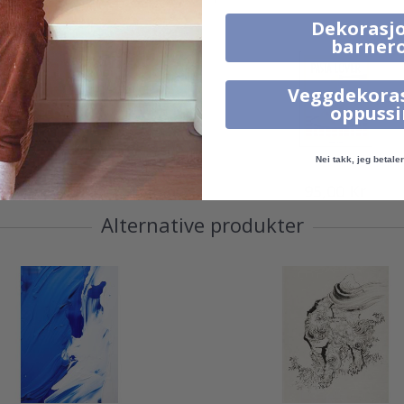
Dekorasjo
barner
Veggdekora
oppuss
Nei takk, jeg betaler 
95,00 Kr
95,00 Kr
Alternative produkter