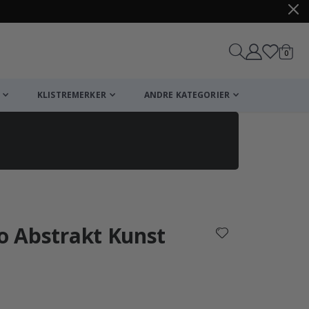
varer
0
Handle
KLISTREMERKER
ANDRE KATEGORIER
so Abstrakt Kunst
arakter: