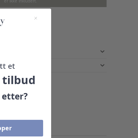
er ikke inkludert.
LEVERING 4-7 DAGER
tt et
 tilbud
 etter?
pper