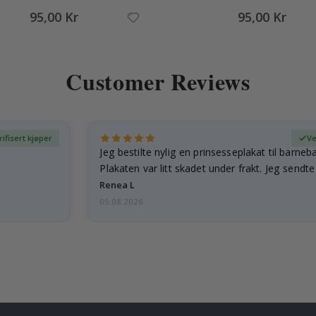
95,00 Kr
95,00 Kr
Customer Reviews
rifisert kjøper
Ve
Jeg bestilte nylig en prinsesseplakat til barneb
Plakaten var litt skadet under frakt. Jeg sendt
Renea L
05.08.2026