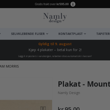
Gratis frakt over
kr595.00
SELVKLEBENDE FLISER
KONTAKTPLAST
TAPETER
Gyldig til
9. august
Kjøp 4 plakater – betal kun for 2!
Lägg 4 st posters i varukorgen, rabatten dras automatiskt i kassan!
IAM MORRIS
Plakat - Mount
Namly Design
kr 95,00