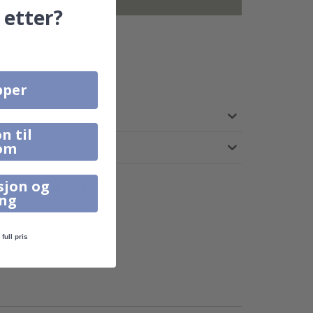
er ikke inkludert.
 etter?
LEVERING 4-7 DAGER
pper
n til
om
sjon og
ing
full pris