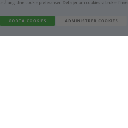
or å angi dine cookie-preferanser. Detaljer om cookies vi bruker finne
95,00 Kr
95,00 Kr
GODTA COOKIES
ADMINISTRER COOKIES
Customer Reviews
rifisert kjøper
Ve
Jeg bestilte nylig en prinsesseplakat til barneb
Plakaten var litt skadet under frakt. Jeg sendt
Renea L
05.08.2026