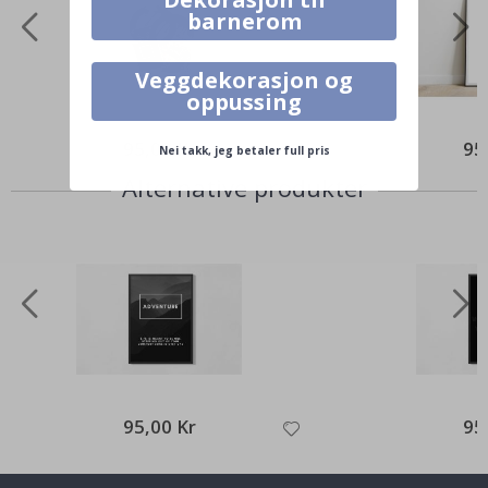
barnerom
Veggdekorasjon og
oppussing
95,00 Kr
95
Nei takk, jeg betaler full pris
Alternative produkter
95,00 Kr
95