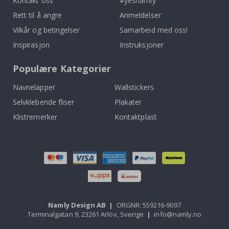
Kontakt oss
#yesnamly
Rett til å angre
Anmeldelser
Vilkår og betingelser
Samarbeid med oss!
Inspirasjon
Instruksjoner
Populære Kategorier
Navnelapper
Wallstickers
Selvklebende fliser
Plakater
Klistremerker
Kontaktplast
Namly Design AB
|
ORGNR: 559216-9097
Terminalgatan 9, 23261 Arlöv, Sverige
|
info@namly.no