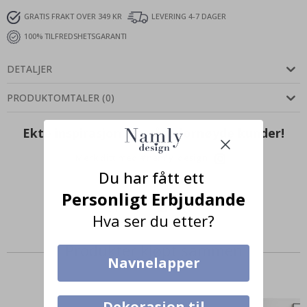
GRATIS FRAKT OVER 349 KR
LEVERING 4-7 DAGER
100% TILFREDSHETSGARANTI
DETALJER
PRODUKTOMTALER
(
0
)
Ekte inspirasjon fra våre fornøyde kunder!
Merk ditt med #namly_design
Du har fått ett
Personligt Erbjudande
Hva ser du etter?
Produkter kjøpt sammen
Navnelapper
Dekorasjon til