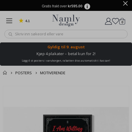
Gratis frakt over
kr595.00
4.1
varer
0
Basert på 1019 stemmer
Handle
Gyldig til
9. august
Kjøp 4 plakater – betal kun for 2!
Lägg 4 st posters i varukorgen, rabatten dras automatiskt i kassan!
POSTERS
MOTIVERENDE
Andre kjøpte
Gå
produkter
til
slutten
av
bildegalleri