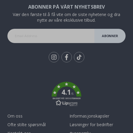
ABONNER PÅ VÅRT NYHETSBREV
Vær den første til å få vite om de siste nyhetene og dra
nytte av våre eksklusive tilbud.
ABONNER
Tik
To
k
4.1
/5
BASERT PÅ 1019 STEMMER
Om oss
Informasjonskapsler
Ofte stilte spørsmål
Løsninger for bedrifter