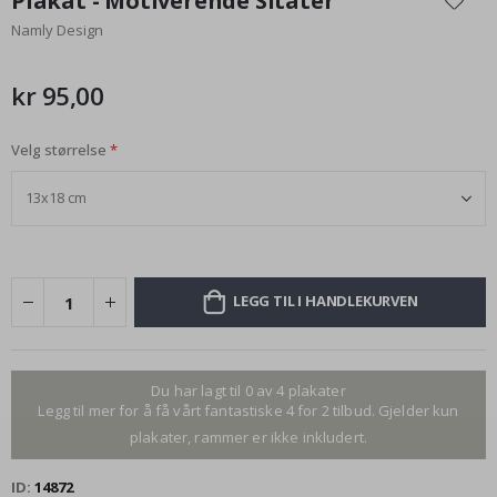
Plakat - Motiverende Sitater
begynnelsen
Namly Design
av
bildegalleri
kr 95,00
Velg størrelse
LEGG TIL I HANDLEKURVEN
Du har lagt til 0 av 4 plakater
Legg til mer for å få vårt fantastiske 4 for 2 tilbud. Gjelder kun
plakater, rammer er ikke inkludert.
ID
14872