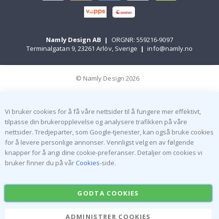
Namly Design AB
|
ORGNR: 559216-9097
Terminalgatan 9, 23261 Arlöv, Sverige
|
info@namly.no
© Namly Design 2026
Vi bruker cookies for å få våre nettsider til å fungere mer effektivt,
tilpasse din brukeropplevelse og analysere trafikken på våre
nettsider. Tredjeparter, som Google-tjenester, kan også bruke cookies
for å levere personlige annonser. Vennligst velg en av følgende
knapper for å angi dine cookie-preferanser. Detaljer om cookies vi
bruker finner du på vår
Cookies
-side.
GODTA COOKIES
ADMINISTRER COOKIES