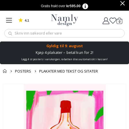
Gratis frakt over
kr595.00
4.1
varer
0
Basert på 1030 stemmer
Handle
Gyldig til
9. august
Kjøp 4 plakater – betal kun for 2!
Lägg 4 st posters i varukorgen, rabatten dras automatiskt i kassan!
POSTERS
PLAKATER MED TEKST OG SITATER
Andre kjøpte
Gå
produkter
til
slutten
av
bildegalleri