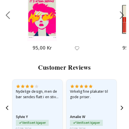
95,00 Kr
95
Customer Reviews
Nydelige design, men de
Virkelig fine plakater til
Alt
bør sendes flatt i en stiv
gode priser.
konvolutt. Fordi de
ankom sammenrullet og
 en
litt krøllete, skulle de…
Sylvie Y
Amalie W
Ka
Verifisert kjøper
Verifisert kjøper
07.08.2026
07.08.2026
07.