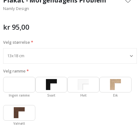
Plakat - Morgendagens Problem
begynnelsen
Namly Design
av
bildegalleri
kr 95,00
Velg størrelse
Velg ramme
Ingen ramme
Svart
Hvit
Eik
Valnøtt