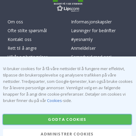
BASERT PÅ 1025 STEMMER
Om oss
Informasjonskapsler
Ofte stilte spørsmål
Løsninger for bedrifter
Kontakt oss
#yesnamly
Rett til å angre
Anmeldelser
Vilkår og betingelser
Samarbeid med oss!
Inspirasjon
Instruksjoner
Vi bruker cookies for å få våre nettsider til å fungere mer effektivt,
tilpasse din brukeropplevelse og analysere trafikken på våre
Populære Kategorier
nettsider. Tredjeparter, som Google-tjenester, kan også bruke cookies
for å levere personlige annonser. Vennligst velg en av følgende
Navnelapper
Wallstickers
knapper for å angi dine cookie-preferanser. Detaljer om cookies vi
Selvklebende fliser
Plakater
bruker finner du på vår
Cookies
-side.
Klistremerker
Kontaktplast
GODTA COOKIES
ADMINISTRER COOKIES