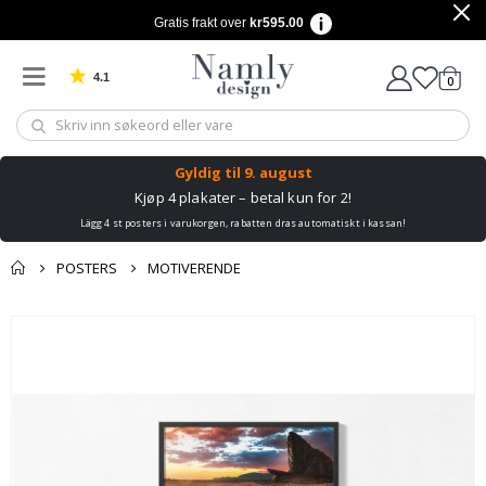
Gratis frakt over
kr595.00
4.1
varer
0
Basert på 1025 stemmer
Handle
Gyldig til
9. august
Kjøp 4 plakater – betal kun for 2!
Lägg 4 st posters i varukorgen, rabatten dras automatiskt i kassan!
POSTERS
MOTIVERENDE
Andre kjøpte
Gå
produkter
til
slutten
av
bildegalleri