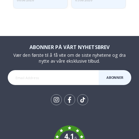
06.08.2026
05.08.2026
05.
ABONNER PÅ VÅRT NYHETSBREV
Vær den første til å få vite om de siste nyhetene og dra
nytte av våre eksklusive tilbud.
ABONNER
Tik
To
k
4.1
/5