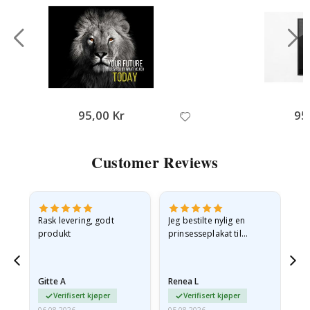
95,00 Kr
95
Customer Reviews
Rask levering, godt
Jeg bestilte nylig en
Jeg
ed
produkt
prinsesseplakat til
bil
g
barnebarnet mitt.
ra
en
Plakaten var litt skadet
lev
…
under frakt. Jeg sendte en
Gitte A
Renea L
Sa
e-post…
Verifisert kjøper
Verifisert kjøper