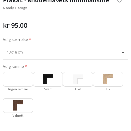
Plakat - Middelhavets minimalisme
begynnelsen
Namly Design
av
bildegalleri
kr 95,00
Velg størrelse
Velg ramme
Ingen ramme
Svart
Hvit
Eik
Valnøtt