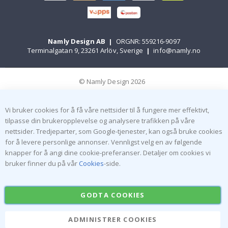
Namly Design AB
|
ORGNR: 559216-9097
Terminalgatan 9, 23261 Arlöv, Sverige
|
info@namly.no
© Namly Design 2026
Vi bruker cookies for å få våre nettsider til å fungere mer effektivt,
tilpasse din brukeropplevelse og analysere trafikken på våre
nettsider. Tredjeparter, som Google-tjenester, kan også bruke cookies
for å levere personlige annonser. Vennligst velg en av følgende
knapper for å angi dine cookie-preferanser. Detaljer om cookies vi
bruker finner du på vår
Cookies
-side.
GODTA COOKIES
ADMINISTRER COOKIES