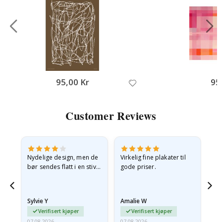
95,00 Kr
95
Customer Reviews
Nydelige design, men de
Virkelig fine plakater til
Alt
bør sendes flatt i en stiv
gode priser.
konvolutt. Fordi de
ankom sammenrullet og
 en
litt krøllete, skulle de…
Sylvie Y
Amalie W
Ka
Verifisert kjøper
Verifisert kjøper
07.08.2026
07.08.2026
07.