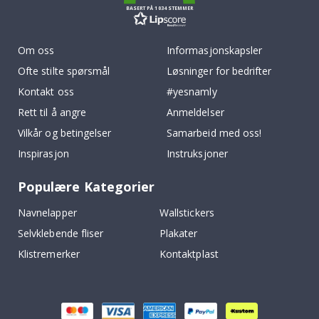
BASERT PÅ 1034 STEMMER
Om oss
Informasjonskapsler
Ofte stilte spørsmål
Løsninger for bedrifter
Kontakt oss
#yesnamly
Rett til å angre
Anmeldelser
Vilkår og betingelser
Samarbeid med oss!
Inspirasjon
Instruksjoner
Populære Kategorier
Navnelapper
Wallstickers
Selvklebende fliser
Plakater
Klistremerker
Kontaktplast