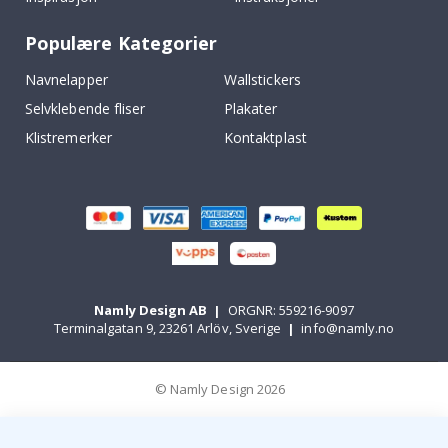
Populære Kategorier
Navnelapper
Wallstickers
Selvklebende fliser
Plakater
Klistremerker
Kontaktplast
Namly Design AB
|
ORGNR: 559216-9097
Terminalgatan 9, 23261 Arlöv, Sverige
|
info@namly.no
© Namly Design 2026