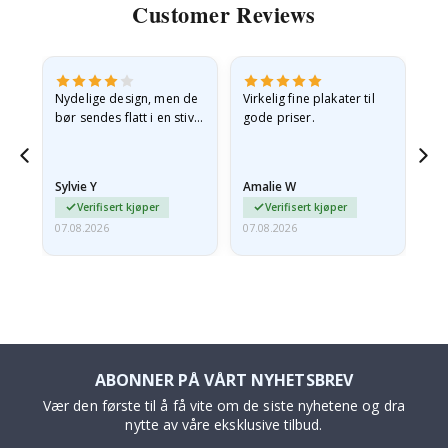
Customer Reviews
Nydelige design, men de
Virkelig fine plakater til
Alt
bør sendes flatt i en stiv
gode priser.
konvolutt. Fordi de
ankom sammenrullet og
 en
litt krøllete, skulle de…
Sylvie Y
Amalie W
Ka
Verifisert kjøper
Verifisert kjøper
07.08.2026
07.08.2026
07.
ABONNER PÅ VÅRT NYHETSBREV
Vær den første til å få vite om de siste nyhetene og dra
nytte av våre eksklusive tilbud.