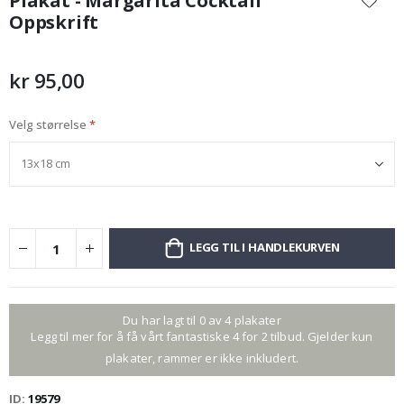
Plakat - Margarita Cocktail
begynnelsen
Oppskrift
av
bildegalleri
kr 95,00
Velg størrelse
LEGG TIL I HANDLEKURVEN
Du har lagt til 0 av 4 plakater
Legg til mer for å få vårt fantastiske 4 for 2 tilbud. Gjelder kun
plakater, rammer er ikke inkludert.
ID
19579