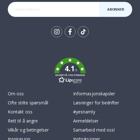
ABONNER
Tik
To
k
4.1
/5
BASERT PÅ 1034 STEMMER
Om oss
Informasjonskapsler
Ofte stilte spørsmål
Løsninger for bedrifter
Kontakt oss
#yesnamly
Rett til å angre
Anmeldelser
Vilkår og betingelser
Samarbeid med oss!
Inspirasjon
Instruksjoner