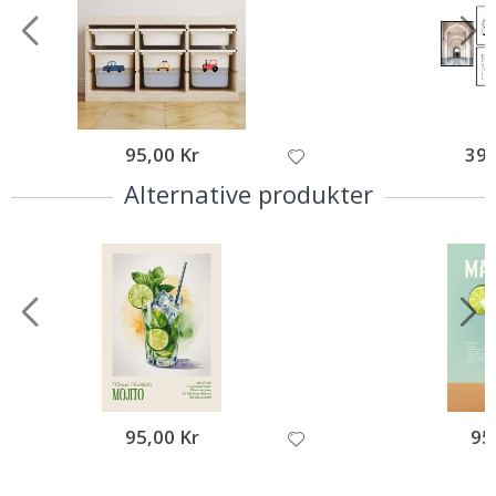
95,00 Kr
395
Alternative produkter
95,00 Kr
95