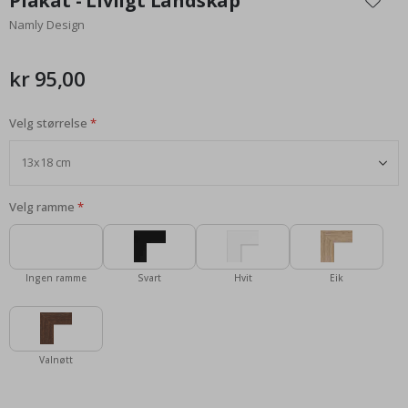
Plakat - Livligt Landskap
begynnelsen
Namly Design
av
bildegalleri
kr 95,00
Velg størrelse
Velg ramme
Ingen ramme
Svart
Hvit
Eik
Valnøtt