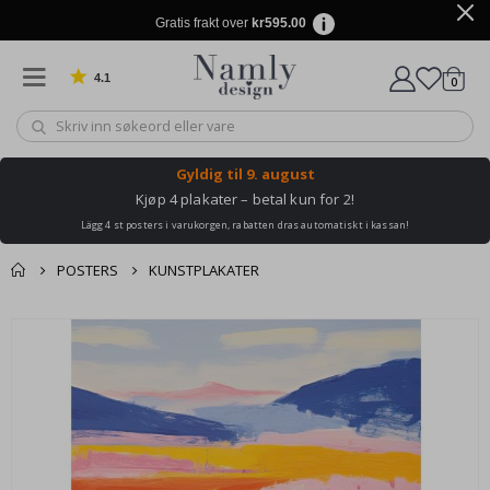
Gratis frakt over
kr595.00
4.1
varer
0
Basert på 1023 stemmer
Handle
Gyldig til
9. august
Kjøp 4 plakater – betal kun for 2!
Lägg 4 st posters i varukorgen, rabatten dras automatiskt i kassan!
POSTERS
KUNSTPLAKATER
Andre kjøpte
Gå
produkter
til
slutten
av
bildegalleri