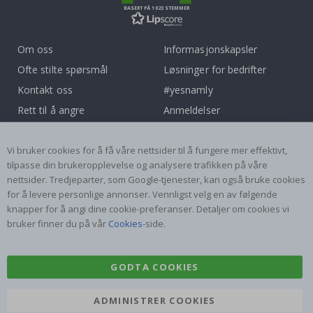
BASERT PÅ 1023 STEMMER
Om oss
Informasjonskapsler
Ofte stilte spørsmål
Løsninger for bedrifter
Kontakt oss
#yesnamly
Rett til å angre
Anmeldelser
Vilkår og betingelser
Samarbeid med oss!
Inspirasjon
Instruksjoner
Vi bruker cookies for å få våre nettsider til å fungere mer effektivt,
tilpasse din brukeropplevelse og analysere trafikken på våre
nettsider. Tredjeparter, som Google-tjenester, kan også bruke cookies
Populære Kategorier
for å levere personlige annonser. Vennligst velg en av følgende
Navnelapper
Wallstickers
knapper for å angi dine cookie-preferanser. Detaljer om cookies vi
bruker finner du på vår
Cookies
-side.
Selvklebende fliser
Plakater
Klistremerker
Kontaktplast
GODTA COOKIES
ADMINISTRER COOKIES