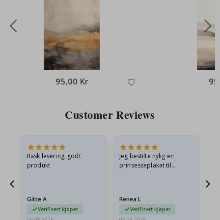
95,00 Kr
95
Customer Reviews
Rask levering, godt
Jeg bestilte nylig en
Jeg
ed
produkt
prinsesseplakat til
bil
g
barnebarnet mitt.
ra
en
Plakaten var litt skadet
lev
…
under frakt. Jeg sendte en
Gitte A
Renea L
Sa
e-post…
Verifisert kjøper
Verifisert kjøper
06.08.2026
05.08.2026
05.