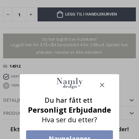
LEGG TIL I HANDLEKURVEN
Du har lagt til 0 av 4 plakater
Legg til mer for å få vårt fantastiske 4 for 2 tilbud. Gjelder kun
plakater, rammer er ikke inkludert.
ID
14512
GRATIS FRAKT OVER 349 KR
LEVERING 4-7 DAGER
100% TILFREDSHETSGARANTI
Du har fått ett
DETALJER
Personligt Erbjudande
PRODUKTOMTALER
(
0
)
Hva ser du etter?
Ekte inspirasjon fra våre fornøyde kunder!
Navnelapper