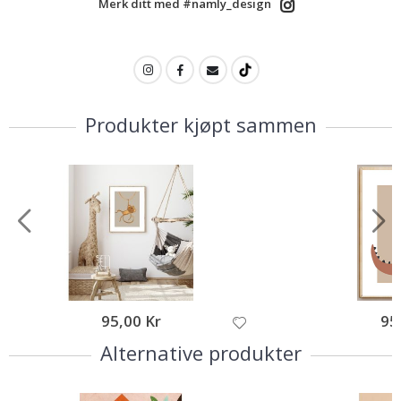
Merk ditt med #namly_design
Produkter kjøpt sammen
95,00 Kr
95
Alternative produkter