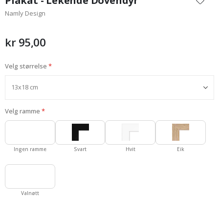
Plakat - Lekende Dovendyr
begynnelsen
Namly Design
av
bildegalleri
kr 95,00
Velg størrelse
Velg ramme
Ingen ramme
Svart
Hvit
Eik
Valnøtt