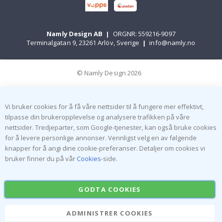
Namly Design AB
|
ORGNR: 559216-9097
Terminalgatan 9, 23261 Arlöv, Sverige
|
info@namly.no
© Namly Design 2026
Vi bruker cookies for å få våre nettsider til å fungere mer effektivt,
tilpasse din brukeropplevelse og analysere trafikken på våre
nettsider. Tredjeparter, som Google-tjenester, kan også bruke cookies
for å levere personlige annonser. Vennligst velg en av følgende
knapper for å angi dine cookie-preferanser. Detaljer om cookies vi
bruker finner du på vår
Cookies
-side.
GODTA COOKIES
ADMINISTRER COOKIES