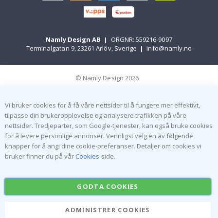
Namly Design AB
|
ORGNR: 559216-9097
Terminalgatan 9, 23261 Arlöv, Sverige
|
info@namly.no
© Namly Design 2026
Vi bruker cookies for å få våre nettsider til å fungere mer effektivt,
tilpasse din brukeropplevelse og analysere trafikken på våre
nettsider. Tredjeparter, som Google-tjenester, kan også bruke cookies
for å levere personlige annonser. Vennligst velg en av følgende
knapper for å angi dine cookie-preferanser. Detaljer om cookies vi
bruker finner du på vår
Cookies
-side.
GODTA COOKIES
ADMINISTRER COOKIES