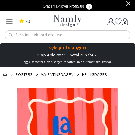
Gratis frakt over
kr595.00
4.1
varer
0
Basert på 1027 stemmer
Handle
Gyldig til
9. august
Kjøp 4 plakater – betal kun for 2!
Lägg 4 st posters i varukorgen, rabatten dras automatiskt i kassan!
POSTERS
VALENTINSDAGEN
HELLIGDAGER
Andre kjøpte
Gå
produkter
til
slutten
av
bildegalleri