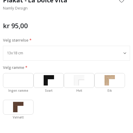
Plakat - La Dolce Vita
begynnelsen
Namly Design
av
bildegalleri
kr 95,00
Velg størrelse
Velg ramme
Ingen ramme
Svart
Hvit
Eik
Valnøtt