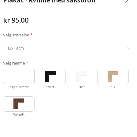
Plakat - Kvinne med saksofon
begynnelsen
av
bildegalleri
kr 95,00
Velg størrelse
Velg ramme
Ingen ramme
Svart
Hvit
Eik
Valnøtt