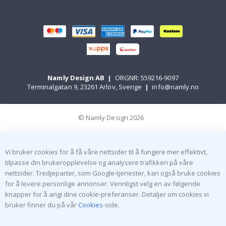
Namly Design AB
|
ORGNR: 559216-9097
Terminalgatan 9, 23261 Arlöv, Sverige
|
info@namly.no
© Namly Design 2026
Vi bruker cookies for å få våre nettsider til å fungere mer effektivt,
tilpasse din brukeropplevelse og analysere trafikken på våre
nettsider. Tredjeparter, som Google-tjenester, kan også bruke cookies
for å levere personlige annonser. Vennligst velg en av følgende
knapper for å angi dine cookie-preferanser. Detaljer om cookies vi
bruker finner du på vår
Cookies
-side.