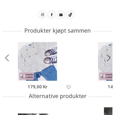
Produkter kjøpt sammen
179,00 Kr
149
Alternative produkter