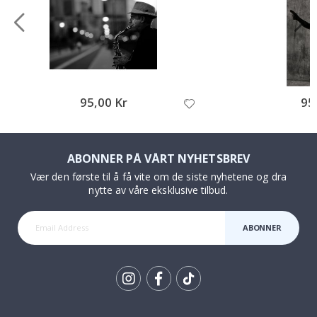
95,00 Kr
95
ABONNER PÅ VÅRT NYHETSBREV
Vær den første til å få vite om de siste nyhetene og dra
nytte av våre eksklusive tilbud.
ABONNER
Tik
To