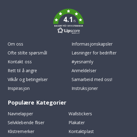
k
4.1
/5
BASERT PÅ 1019 STEMMER
Om oss
Informasjonskapsler
Ofte stilte spørsmål
Løsninger for bedrifter
Kontakt oss
#yesnamly
Rett til å angre
Anmeldelser
Vilkår og betingelser
Samarbeid med oss!
Inspirasjon
Instruksjoner
Populære Kategorier
Navnelapper
Wallstickers
Selvklebende fliser
Plakater
Klistremerker
Kontaktplast