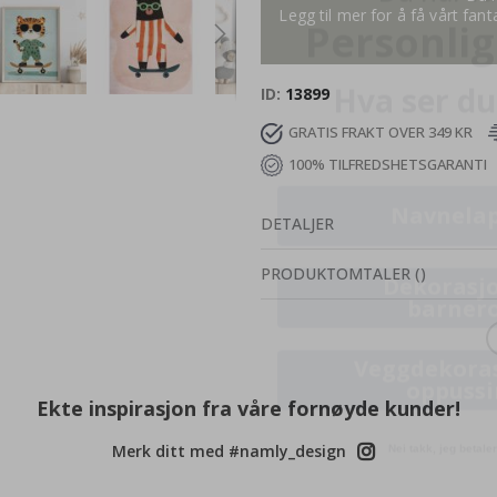
Legg til mer for å få vårt fan
Hva ser du
ID
13899
GRATIS FRAKT OVER 349 KR
Navnela
100% TILFREDSHETSGARANTI
Dekorasjo
DETALJER
barner
PRODUKTOMTALER
(
)
Veggdekora
oppuss
Nei takk, jeg betaler 
Ekte inspirasjon fra våre fornøyde kunder!
Merk ditt med #namly_design