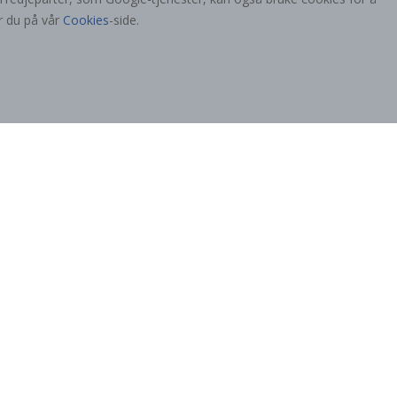
r du på vår
Cookies
-side.
95,00 Kr
Populære Kategorier
er
fter
Navnelapper
Wallstickers
Selvklebende fliser
!
Plakater
Klistremerker
Kontaktplast