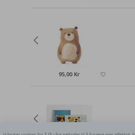
95,00 Kr
Vi bruker cookies for å få våre nettsider til å fungere mer effektivt