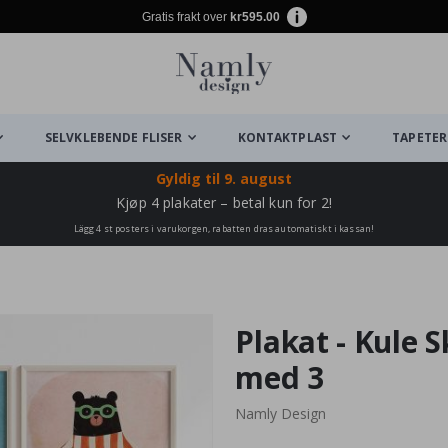
Gratis frakt over
kr595.00
SELVKLEBENDE FLISER
KONTAKTPLAST
TAPETER
Gyldig til
9. august
Kjøp 4 plakater – betal kun for 2!
Lägg 4 st posters i varukorgen, rabatten dras automatiskt i kassan!
Plakat - Kule 
med 3
Namly Design