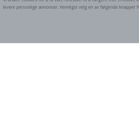
levere personlige annonser. Vennligst velg en av følgende knapper f
149,00 Kr
ABONNER PÅ VÅRT NYHETSBREV
Vær den første til å få vite om de siste nyhetene
og dra nytte av våre eksklusive tilbud.
ABONNER
Tik
To
k