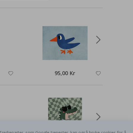
95,00 Kr
er. Tredjeparter, som Google-tjenester, kan også bruke cookies for å