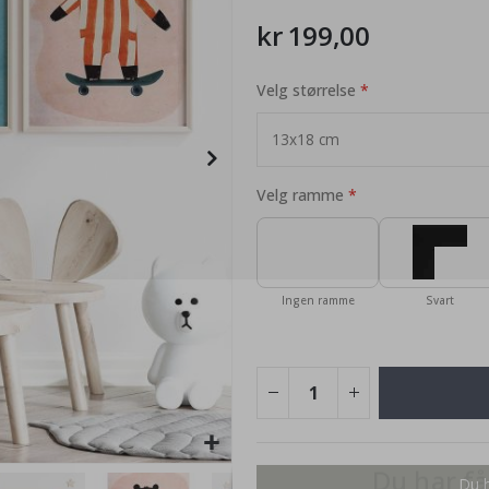
kr 199,00
Velg størrelse
95,00 Kr
Velg ramme
Ingen ramme
Svart
Du har få
Personlig
Du h