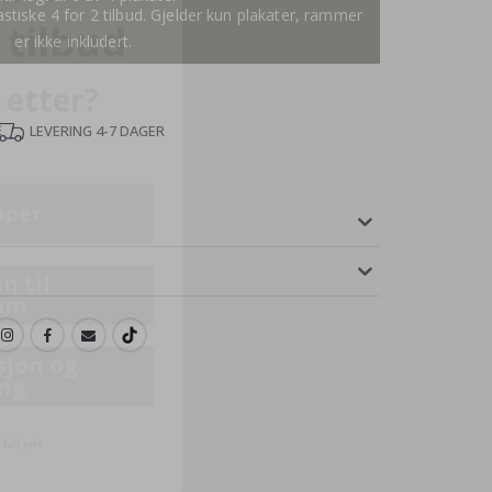
tastiske 4 for 2 tilbud. Gjelder kun plakater, rammer
 etter?
er ikke inkludert.
LEVERING 4-7 DAGER
pper
n til
om
sjon og
ing
full pris