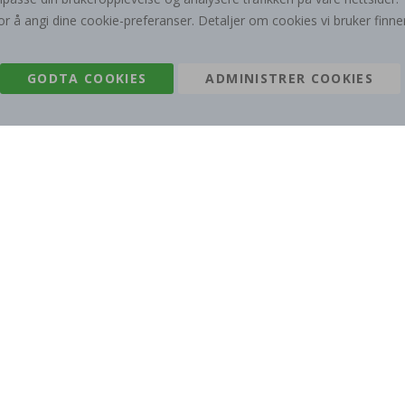
or å angi dine cookie-preferanser. Detaljer om cookies vi bruker finne
95,00 Kr
149,00 Kr
GODTA COOKIES
ADMINISTRER COOKIES
Om oss
Informasjonskapsl
Ofte stilte spørsmål
Løsninger for bedri
Kontakt oss
#yesnamly
Rett til å angre
Anmeldelser
Vilkår og betingelser
Samarbeid med oss
Inspirasjon
Instruksjoner
Namly Design AB
|
ORGNR: 559216-9097