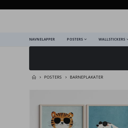
NAVNELAPPER
POSTERS
WALLSTICKERS
POSTERS
BARNEPLAKATER
Andre kjøpte produkter
Gå
til
slutten
av
bildegalleri