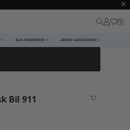
varer
0
Handle
KLISTREMERKER
ANDRE KATEGORIER
sk Bil 911