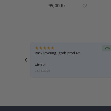
95,00 Kr
ifisert kjøper
Ve
tanke på
Rask levering, godt produkt
 i forveien
Gitte A
06.08.2026