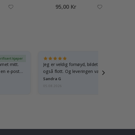
95,00 Kr
rifisert kjøper
Ve
arnet mitt.
Jeg er veldig fornøyd, bildet er godt laget o
e en e-post…
også flott. Og leveringen var rask.
Sandra G
05.08.2026