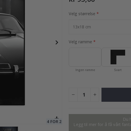
Velg størrelse
95,00 Kr
Velg ramme
Ingen ramme
Svart
Du h
Legg til mer for å få vårt fan