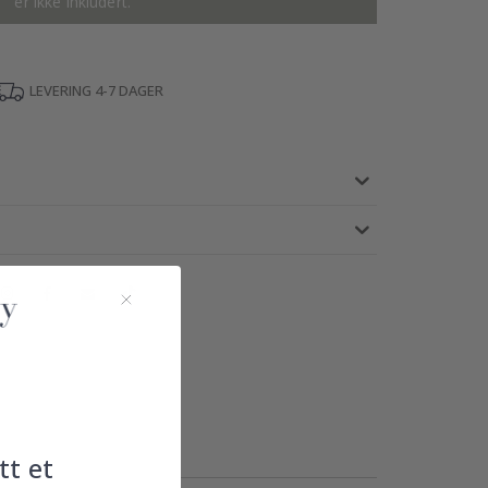
er ikke inkludert.
LEVERING 4-7 DAGER
tt et