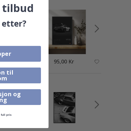
 tilbud
 etter?
pper
95,00 Kr
n til
om
sjon og
ing
full pris