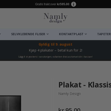
Gratis frakt over
kr595.00
SELVKLEBENDE FLISER
KONTAKTPLAST
TAPETER
Gyldig til
9. august
Kjøp 4 plakater – betal kun for 2!
Lägg 4 st posters i varukorgen, rabatten dras automatiskt i kassan!
Plakat - Klassi
Namly Design
kr 95,00