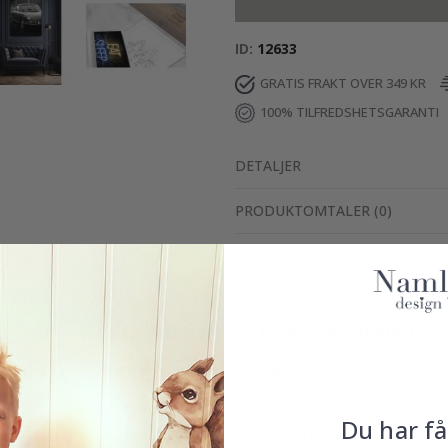
ID
12633
GRATIS FRAKT OVER 349 KR
100% TILFREDSHETSGARANTI
DETALJER
PRODUKTOMTALER
(
0
)
Ekte inspirasjon fra våre fornøyde kunder!
Merk ditt med #namly_design
Du har få
Produkter kjøpt sammen