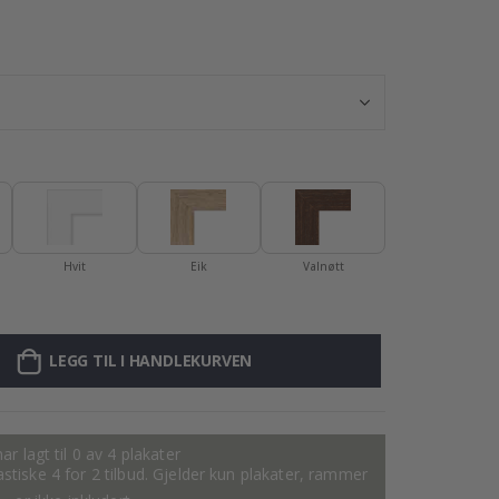
Plakat - 2026 K
Hvit
Eik
Valnøtt
LEGG TIL I HANDLEKURVEN
ar lagt til 0 av 4 plakater
tastiske 4 for 2 tilbud. Gjelder kun plakater, rammer