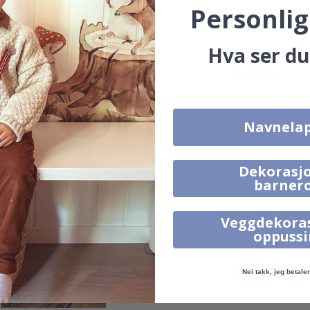
Personlig
Hva ser du
Navnela
199,00 Kr
95,00 Kr
Alternative produkter
Dekorasjo
barner
Veggdekora
oppuss
Nei takk, jeg betaler 