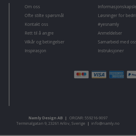
Om oss
Informasjonskapsl
Ofte stilte spørsmål
Løsninger for bedri
Kontakt oss
#yesnamly
Rett til å angre
Anmeldelser
Vilkår og betingelser
Samarbeid med oss
Inspirasjon
Instruksjoner
Namly Design AB
|
ORGNR: 559216-9097
Terminalgatan 9, 23261 Arlöv, Sverige
|
info@namly.no