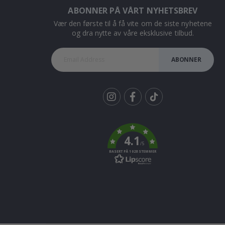
ABONNER PÅ VÅRT NYHETSBREV
Vær den første til å få vite om de siste nyhetene
og dra nytte av våre eksklusive tilbud.
ABONNER
Tik
To
k
4.1
/5
BASERT PÅ 1028 STEMMER