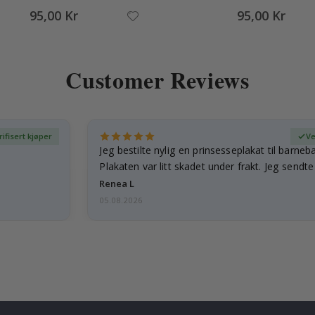
95,00 Kr
95,00 Kr
Customer Reviews
rifisert kjøper
Ve
Jeg bestilte nylig en prinsesseplakat til barneb
Plakaten var litt skadet under frakt. Jeg sendt
Renea L
05.08.2026