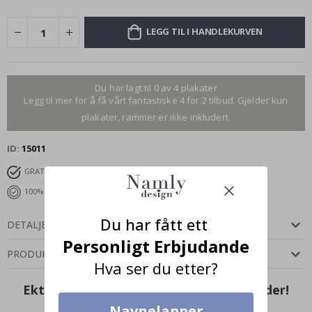
LEGG TIL I HANDLEKURVEN
Du har lagt til 0 av 4 plakater
Legg til mer for å få vårt fantastiske 4 for 2 tilbud. Gjelder kun
plakater, rammer er ikke inkludert.
ID
15011
GRATIS FRAKT OVER 349 KR
LEVERING 4-7 DAGER
100% TILFREDSHETSGARANTI
Du har fått ett
DETALJER
Personligt Erbjudande
PRODUKTOMTALER
(
0
)
Hva ser du etter?
Ekte inspirasjon fra våre fornøyde kunder!
Navnelapper