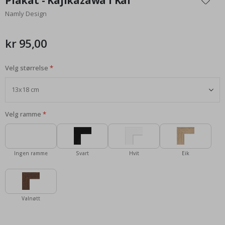
Plakat - Kajikazawa i Kai
begynnelsen
Namly Design
av
bildegalleri
kr 95,00
Velg størrelse
Velg ramme
Ingen ramme
Svart
Hvit
Eik
Valnøtt