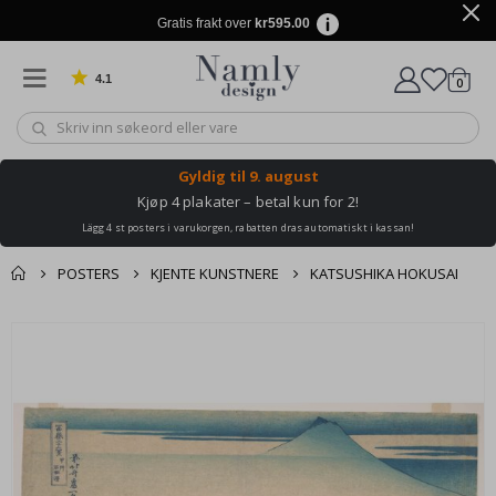
Gratis frakt over
kr595.00
4.1
varer
0
Basert på 1025 stemmer
Handle
Gyldig til
9. august
Kjøp 4 plakater – betal kun for 2!
Lägg 4 st posters i varukorgen, rabatten dras automatiskt i kassan!
POSTERS
KJENTE KUNSTNERE
KATSUSHIKA HOKUSAI
Andre kjøpte
Gå
produkter
til
slutten
av
bildegalleri