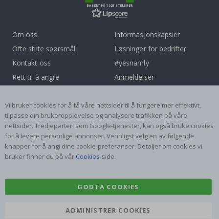
BASERT PÅ 1025 STEMMER
Om oss
Informasjonskapsler
Ofte stilte spørsmål
Løsninger for bedrifter
Kontakt oss
#yesnamly
Rett til å angre
Anmeldelser
Vilkår og betingelser
Samarbeid med oss!
Inspirasjon
Instruksjoner
Vi bruker cookies for å få våre nettsider til å fungere mer effektivt,
tilpasse din brukeropplevelse og analysere trafikken på våre
nettsider. Tredjeparter, som Google-tjenester, kan også bruke cookies
Populære Kategorier
for å levere personlige annonser. Vennligst velg en av følgende
Navnelapper
Wallstickers
knapper for å angi dine cookie-preferanser. Detaljer om cookies vi
bruker finner du på vår
Cookies
-side.
Selvklebende fliser
Plakater
Klistremerker
Kontaktplast
GODTA COOKIES
ADMINISTRER COOKIES