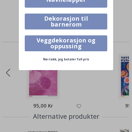
Merk ditt med #namly_design
Dekorasjon til
barnerom
Veggdekorasjon og
Produkter kjøpt sammen
oppussing
Nei takk, jeg betaler full pris
95,00 Kr
95
Alternative produkter