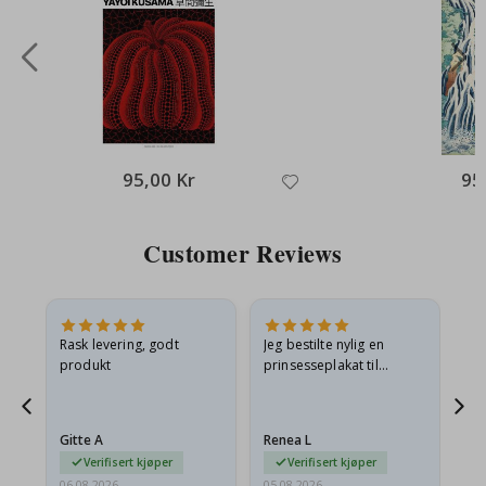
95,00 Kr
95
Customer Reviews
Rask levering, godt
Jeg bestilte nylig en
Jeg
ed
produkt
prinsesseplakat til
bil
g
barnebarnet mitt.
ra
en
Plakaten var litt skadet
lev
…
under frakt. Jeg sendte en
Gitte A
Renea L
Sa
e-post…
Verifisert kjøper
Verifisert kjøper
06.08.2026
05.08.2026
05.