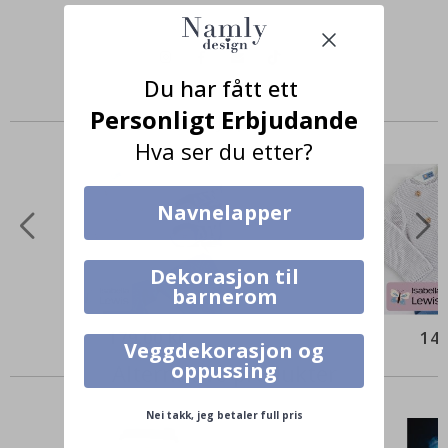
Du har fått ett
Personligt Erbjudande
Produkter kjøpt sammen
Hva ser du etter?
Navnelapper
Dekorasjon til
barnerom
179,00 Kr
149
Veggdekorasjon og
oppussing
Alternative produkter
Nei takk, jeg betaler full pris