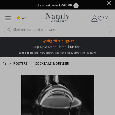
Gratis frakt over
kr595.00
4.1
varer
0
Basert på 1030 stemmer
Handle
Gyldig til
9. august
Kjøp 4 plakater – betal kun for 2!
Lägg 4 st posters i varukorgen, rabatten dras automatiskt i kassan!
POSTERS
COCKTAILS & DRINKER
Andre kjøpte
Gå
produkter
til
slutten
av
bildegalleri