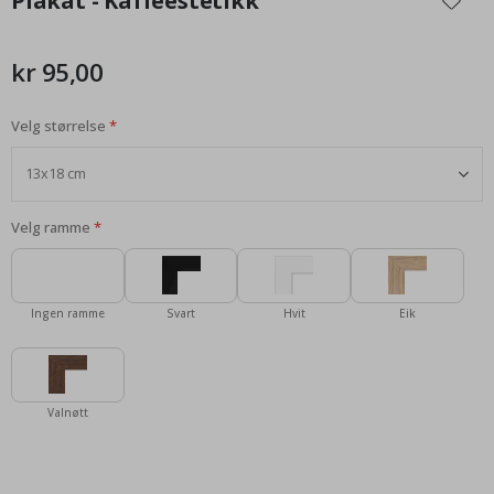
Plakat - Kaffeestetikk
begynnelsen
av
bildegalleri
kr 95,00
Velg størrelse
Velg ramme
Ingen ramme
Svart
Hvit
Eik
Valnøtt