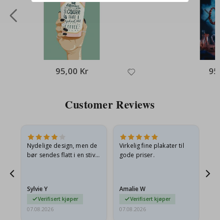
95,00 Kr
95
Customer Reviews
Nydelige design, men de
Virkelig fine plakater til
Alt
bør sendes flatt i en stiv
gode priser.
konvolutt. Fordi de
ankom sammenrullet og
 en
litt krøllete, skulle de…
Sylvie Y
Amalie W
Ka
Verifisert kjøper
Verifisert kjøper
07.08.2026
07.08.2026
07.