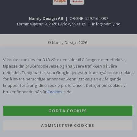
Namly Design AB
|
ORGNR: 559216-9097
Terminalgatan 9, 23261 Arlöv, Sverige
|
info@namly.no
© Namly Design 2026
Vi bruker cookies for å få våre nettsider til å fungere mer effektivt,
tilpasse din brukeropplevelse og analysere trafikken på våre
nettsider. Tredjeparter, som Google-tjenester, kan også bruke cookies
for å levere personlige annonser. Vennligst velg en av følgende
knapper for å angi dine cookie-preferanser. Detaljer om cookies vi
bruker finner du på vår
Cookies
-side.
GODTA COOKIES
ADMINISTRER COOKIES