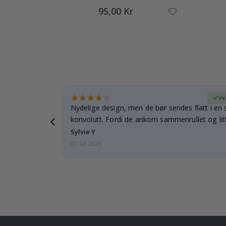
95,00 Kr
ifisert kjøper
Ve
rnet mitt.
Nydelige design, men de bør sendes flatt i en s
e en e-post…
konvolutt. Fordi de ankom sammenrullet og litt
skulle de…
Sylvie Y
07.08.2026