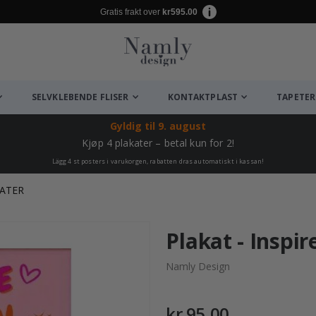
Gratis frakt over
kr595.00
SELVKLEBENDE FLISER
KONTAKTPLAST
TAPETER
Gyldig til
9. august
Kjøp 4 plakater – betal kun for 2!
Lägg 4 st posters i varukorgen, rabatten dras automatiskt i kassan!
TATER
Plakat - Inspi
Namly Design
kr 95,00