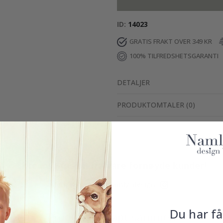
ID
14023
GRATIS FRAKT OVER 349 KR
100% TILFREDSHETSGARANTI
DETALJER
PRODUKTOMTALER
(
0
)
Ekte inspirasjon fra våre fornøyde kunder!
Merk ditt med #namly_design
Du har få
Produkter kjøpt sammen