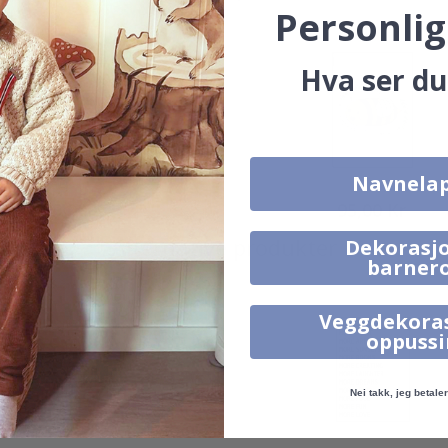
Personlig
Hva ser du
Navnela
95,00 Kr
95,00 Kr
Alternative produkter
Dekorasjo
barner
Veggdekora
oppuss
Nei takk, jeg betaler 