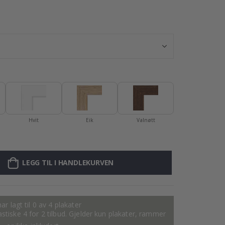
Plakat - 2026 K
Hvit
Eik
Valnøtt
LEGG TIL I HANDLEKURVEN
ar lagt til 0 av 4 plakater
tastiske 4 for 2 tilbud. Gjelder kun plakater, rammer