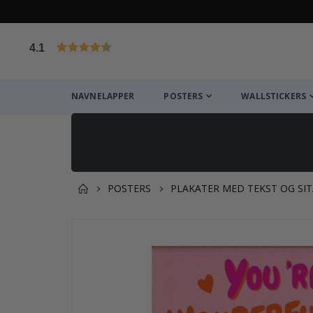
4.1
Basert på 1029 stemmer
NAVNELAPPER
POSTERS
WALLSTICKERS
POSTERS
PLAKATER MED TEKST OG SI
Andre kjøpte produkter
Gå
til
slutten
av
bildegalleri