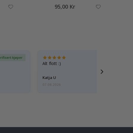
95,00 Kr
rifisert kjøper
Ve
Alt flott :)
Katja U
07.08.2026