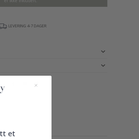
er ikke inkludert.
LEVERING 4-7 DAGER
tt et