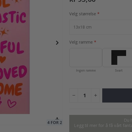
Velg størrelse
95,00 Kr
Velg ramme
Ingen ramme
Svart
Du h
Legg til mer for å få vårt fan