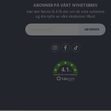
ABONNER PÅ VÅRT NYHETSBREV
Vær den første til å få vite om de siste nyhetene
og dra nytte av våre eksklusive tilbud.
ABONNER
Tik
To
k
4.1
/5
BASERT PÅ 1029 STEMMER