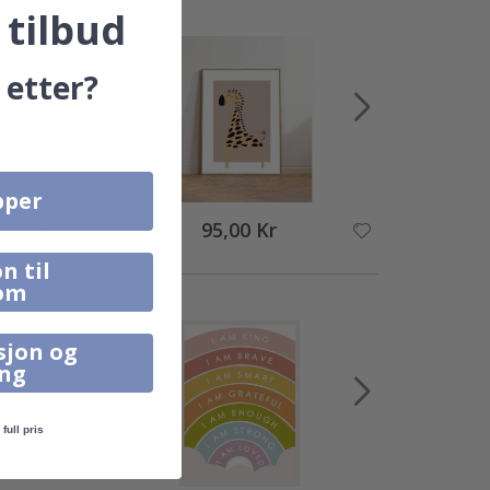
 tilbud
 etter?
pper
95,00 Kr
n til
om
sjon og
ing
full pris