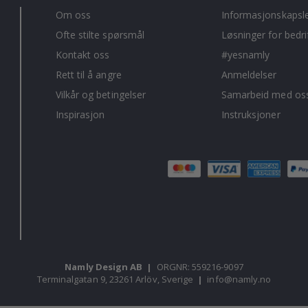
Om oss
Informasjonskapsl
Ofte stilte spørsmål
Løsninger for bedri
Kontakt oss
#yesnamly
Rett til å angre
Anmeldelser
Vilkår og betingelser
Samarbeid med oss
Inspirasjon
Instruksjoner
Namly Design AB
|
ORGNR: 559216-9097
Terminalgatan 9, 23261 Arlöv, Sverige
|
info@namly.no